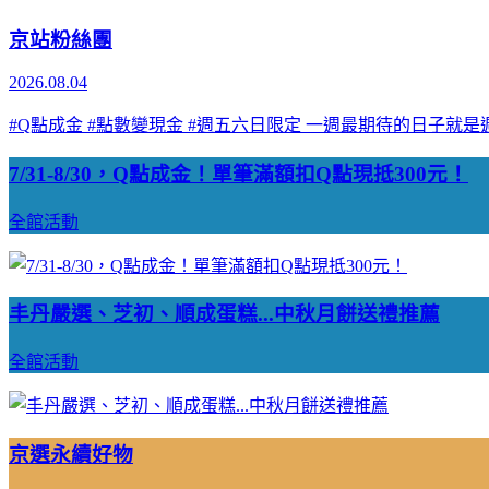
京站粉絲團
2026.08.04
#Q點成金 #點數變現金 #週五六日限定 一週最期待的日子就是週五
7/31-8/30，Q點成金！單筆滿額扣Q點現抵300元！
全館活動
丰丹嚴選、芝初、順成蛋糕...中秋月餅送禮推薦
全館活動
京選永續好物