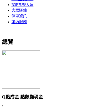
B3F食樂大道
大眾運輸
停車資訊
館內服務
總覽
Q點成金 點數變現金
/