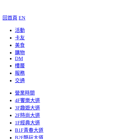
回首頁
EN
活動
卡友
美食
購物
DM
樓層
服務
交通
營業時間
4F饗樂大道
3F趣遊大道
2F時尚大道
1F經典大道
B1F青春大道
B2F酷玩大道