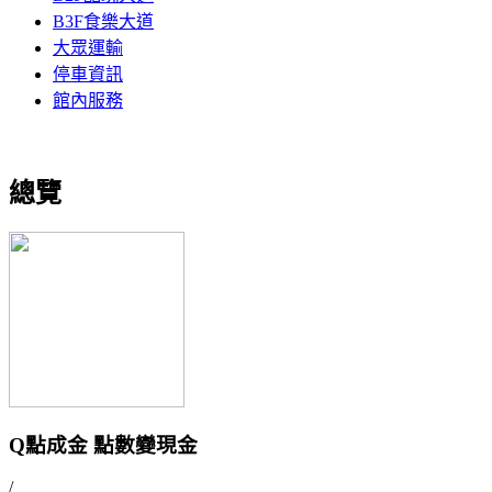
B3F食樂大道
大眾運輸
停車資訊
館內服務
總覽
Q點成金 點數變現金
/