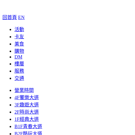
回首頁
EN
活動
卡友
美食
購物
DM
樓層
服務
交通
營業時間
4F饗樂大道
3F趣遊大道
2F時尚大道
1F經典大道
B1F青春大道
B2F酷玩大道