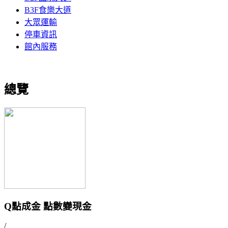
B3F食樂大道
大眾運輸
停車資訊
館內服務
總覽
Q點成金 點數變現金
/