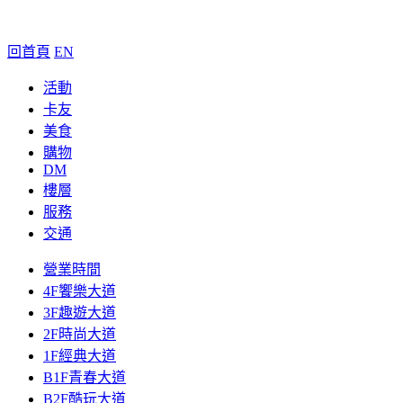
回首頁
EN
活動
卡友
美食
購物
DM
樓層
服務
交通
營業時間
4F饗樂大道
3F趣遊大道
2F時尚大道
1F經典大道
B1F青春大道
B2F酷玩大道