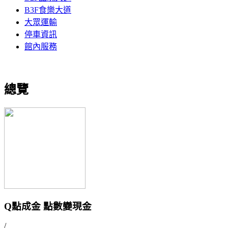
B3F食樂大道
大眾運輸
停車資訊
館內服務
總覽
Q點成金 點數變現金
/