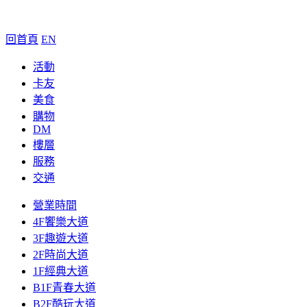
回首頁
EN
活動
卡友
美食
購物
DM
樓層
服務
交通
營業時間
4F饗樂大道
3F趣遊大道
2F時尚大道
1F經典大道
B1F青春大道
B2F酷玩大道