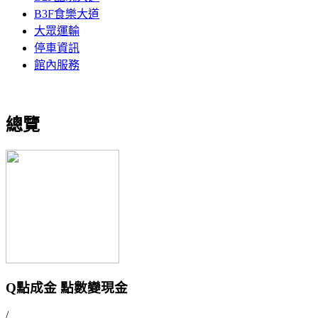
B3F食樂大道
大眾運輸
停車資訊
館內服務
總覽
Q點成金 點數變現金
/