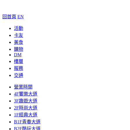
回首頁
EN
活動
卡友
美食
購物
DM
樓層
服務
交通
營業時間
4F饗樂大道
3F趣遊大道
2F時尚大道
1F經典大道
B1F青春大道
B2F酷玩大道