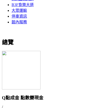
B3F食樂大道
大眾運輸
停車資訊
館內服務
總覽
Q點成金 點數變現金
/