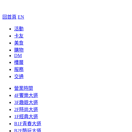
回首頁
EN
活動
卡友
美食
購物
DM
樓層
服務
交通
營業時間
4F饗樂大道
3F趣遊大道
2F時尚大道
1F經典大道
B1F青春大道
B2F酷玩大道