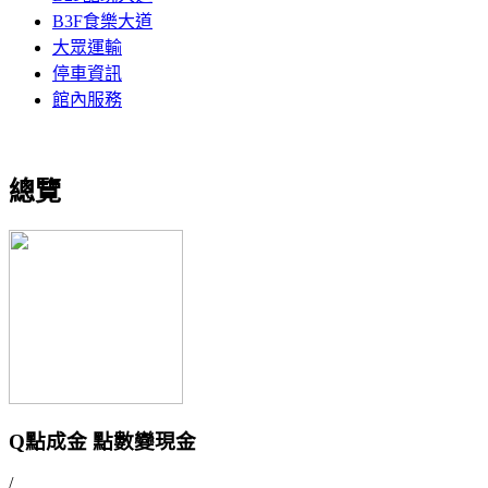
B3F食樂大道
大眾運輸
停車資訊
館內服務
總覽
Q點成金 點數變現金
/