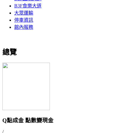
B3F食樂大道
大眾運輸
停車資訊
館內服務
總覽
Q點成金 點數變現金
/