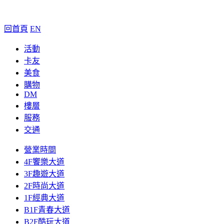
回首頁
EN
活動
卡友
美食
購物
DM
樓層
服務
交通
營業時間
4F饗樂大道
3F趣遊大道
2F時尚大道
1F經典大道
B1F青春大道
B2F酷玩大道