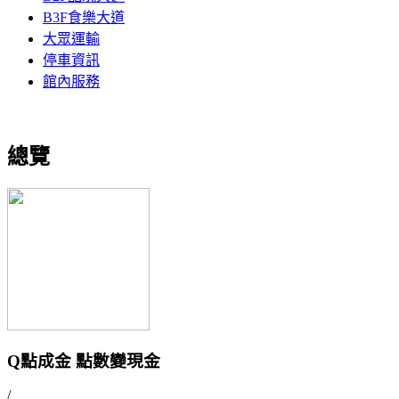
B3F食樂大道
大眾運輸
停車資訊
館內服務
總覽
Q點成金 點數變現金
/