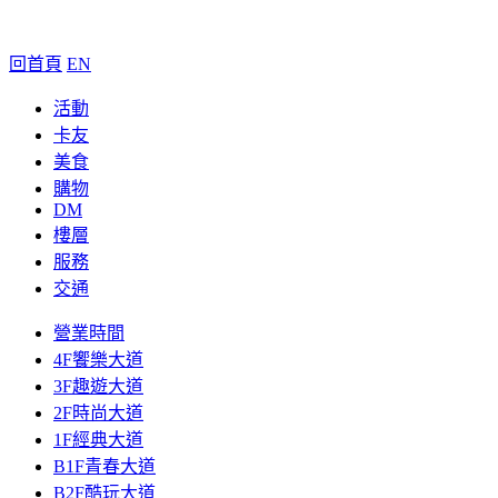
回首頁
EN
活動
卡友
美食
購物
DM
樓層
服務
交通
營業時間
4F饗樂大道
3F趣遊大道
2F時尚大道
1F經典大道
B1F青春大道
B2F酷玩大道