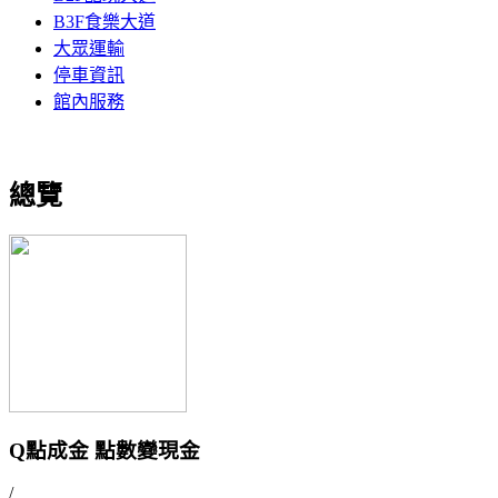
B3F食樂大道
大眾運輸
停車資訊
館內服務
總覽
Q點成金 點數變現金
/