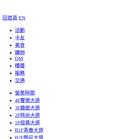
回首頁
EN
活動
卡友
美食
購物
DM
樓層
服務
交通
營業時間
4F饗樂大道
3F趣遊大道
2F時尚大道
1F經典大道
B1F青春大道
B2F酷玩大道