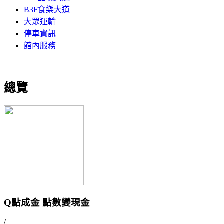
B3F食樂大道
大眾運輸
停車資訊
館內服務
總覽
Q點成金 點數變現金
/