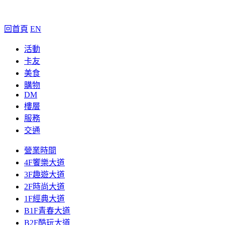
回首頁
EN
活動
卡友
美食
購物
DM
樓層
服務
交通
營業時間
4F饗樂大道
3F趣遊大道
2F時尚大道
1F經典大道
B1F青春大道
B2F酷玩大道