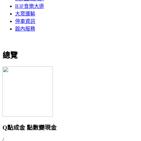
B3F食樂大道
大眾運輸
停車資訊
館內服務
總覽
Q點成金 點數變現金
/