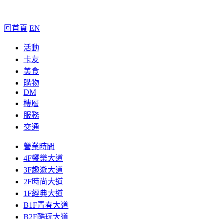
回首頁
EN
活動
卡友
美食
購物
DM
樓層
服務
交通
營業時間
4F饗樂大道
3F趣遊大道
2F時尚大道
1F經典大道
B1F青春大道
B2F酷玩大道