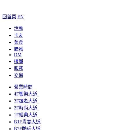
回首頁
EN
活動
卡友
美食
購物
DM
樓層
服務
交通
營業時間
4F饗樂大道
3F趣遊大道
2F時尚大道
1F經典大道
B1F青春大道
B2F酷玩大道