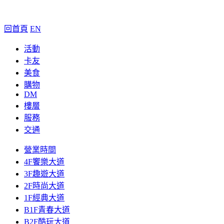
回首頁
EN
活動
卡友
美食
購物
DM
樓層
服務
交通
營業時間
4F饗樂大道
3F趣遊大道
2F時尚大道
1F經典大道
B1F青春大道
B2F酷玩大道