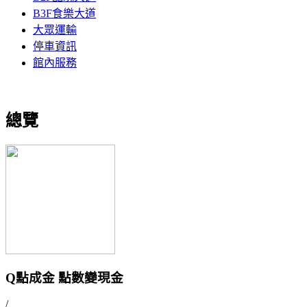
B3F食樂大道
大眾運輸
停車資訊
館內服務
總覽
Q點成金 點數變現金
/