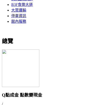
B3F食樂大道
大眾運輸
停車資訊
館內服務
總覽
Q點成金 點數變現金
/