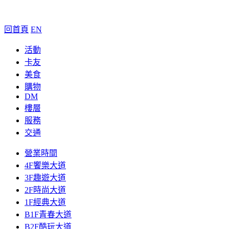
回首頁
EN
活動
卡友
美食
購物
DM
樓層
服務
交通
營業時間
4F饗樂大道
3F趣遊大道
2F時尚大道
1F經典大道
B1F青春大道
B2F酷玩大道