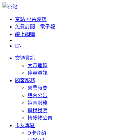
京站-小碧潭店
免費訂閱__電子報
線上網購
EN
交通資訊
大眾運輸
停車資訊
顧客服務
營業時間
館內公告
館內服務
退稅說明
拾獲物公告
卡友專區
Q卡介紹