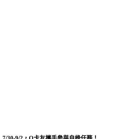
7/30-9/2，Q卡友攜手參與自綠任務！