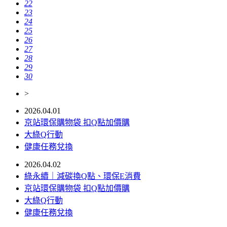
22
23
24
25
26
27
28
29
30
>
2026.04.01
京站環保購物袋 扣Q點加價購
大綠Q行動
健康任務兌換
2026.04.02
綠永續｜減碳換Q點、環保E消費
京站環保購物袋 扣Q點加價購
大綠Q行動
健康任務兌換