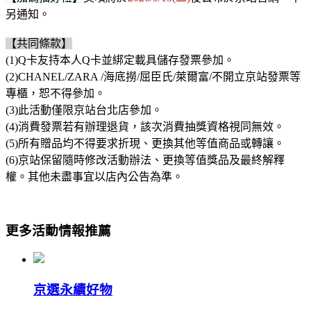
另通知。
【共同條款】
(1)Q卡友持本人Q卡並綁定載具儲存發票參加。
(2)CHANEL/ZARA /海底撈/屈臣氏/萊爾富/不開立京站發票等
專櫃，恕不得參加。
(3)此活動僅限京站台北店參加。
(4)消費發票若有辦理退貨，該次消費抽獎資格視同無效。
(5)所有贈品均不得要求折現、更換其他等值商品或轉讓。
(6)京站保留隨時修改活動辦法、更換等值獎品及最終解釋
權。其他未盡事宜以店內公告為準。
更多活動情報推薦
京選永續好物