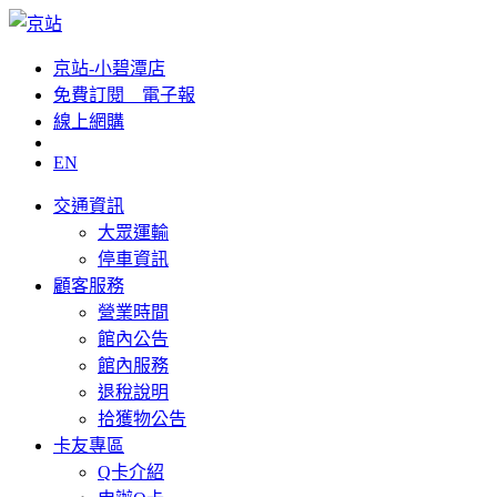
京站-小碧潭店
免費訂閱__電子報
線上網購
EN
交通資訊
大眾運輸
停車資訊
顧客服務
營業時間
館內公告
館內服務
退稅說明
拾獲物公告
卡友專區
Q卡介紹