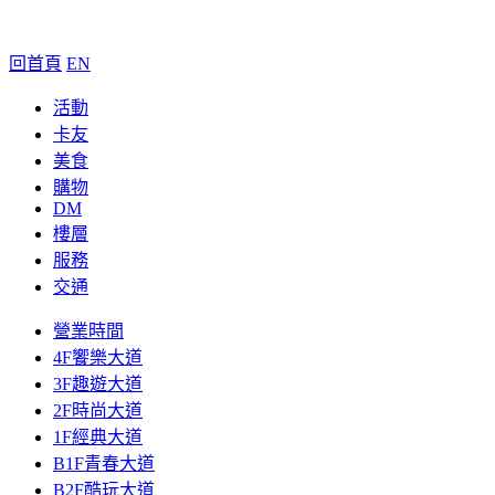
回首頁
EN
活動
卡友
美食
購物
DM
樓層
服務
交通
營業時間
4F饗樂大道
3F趣遊大道
2F時尚大道
1F經典大道
B1F青春大道
B2F酷玩大道