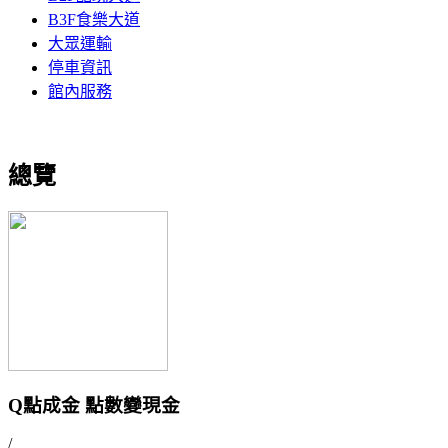
B3F食樂大道
大眾運輸
停車資訊
館內服務
總覽
Q點成金 點數變現金
/