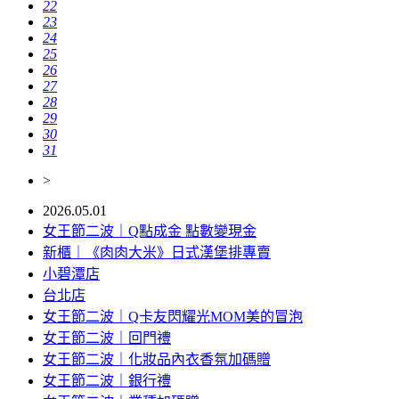
22
23
24
25
26
27
28
29
30
31
>
2026.05.01
女王節二波｜Q點成金 點數變現金
新櫃｜《肉肉大米》日式漢堡排專賣
小碧潭店
台北店
女王節二波｜Q卡友閃耀光MOM美的冒泡
女王節二波｜回門禮
女王節二波｜化妝品內衣香氛加碼贈
女王節二波｜銀行禮