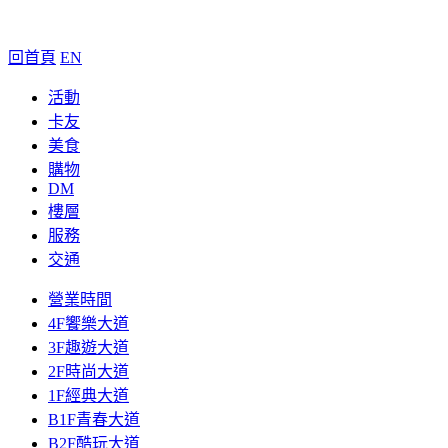
回首頁
EN
活動
卡友
美食
購物
DM
樓層
服務
交通
營業時間
4F饗樂大道
3F趣遊大道
2F時尚大道
1F經典大道
B1F青春大道
B2F酷玩大道