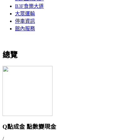
B3F食樂大道
大眾運輸
停車資訊
館內服務
總覽
Q點成金 點數變現金
/