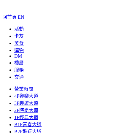
回首頁
EN
活動
卡友
美食
購物
DM
樓層
服務
交通
營業時間
4F饗樂大道
3F趣遊大道
2F時尚大道
1F經典大道
B1F青春大道
B2F酷玩大道