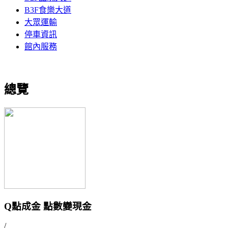
B3F食樂大道
大眾運輸
停車資訊
館內服務
總覽
Q點成金 點數變現金
/