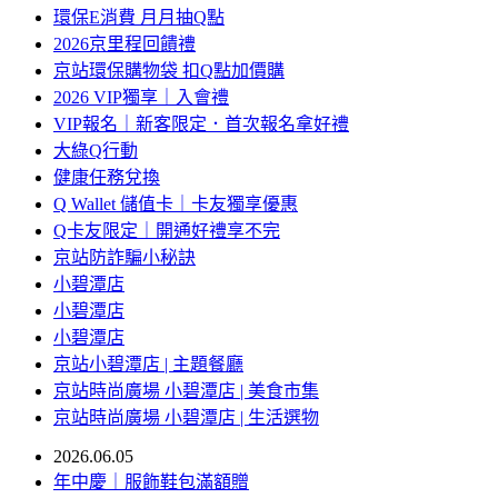
環保E消費 月月抽Q點
2026京里程回饋禮
京站環保購物袋 扣Q點加價購
2026 VIP獨享｜入會禮
VIP報名｜新客限定．首次報名拿好禮
大綠Q行動
健康任務兌換
Q Wallet 儲值卡｜卡友獨享優惠
Q卡友限定｜開通好禮享不完
京站防詐騙小秘訣
小碧潭店
小碧潭店
小碧潭店
京站小碧潭店 | 主題餐廳
京站時尚廣場 小碧潭店 | 美食市集
京站時尚廣場 小碧潭店 | 生活選物
2026.06.05
年中慶｜服飾鞋包滿額贈