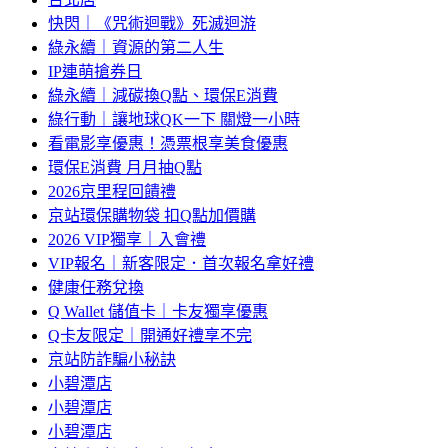
快閃｜《咒術迴戰》死滅迴游
綠永續｜資源的第二人生
IP連萌搶券日
綠永續｜減碳換Q點、環保E消費
綠行動｜讓地球QK一下 關燈一小時
看電影享優惠！憑票根享美食優惠
環保E消費 月月抽Q點
2026京里程回饋禮
京站環保購物袋 扣Q點加價購
2026 VIP獨享｜入會禮
VIP報名｜新客限定．首次報名拿好禮
健康任務兌換
Q Wallet 儲值卡｜卡友獨享優惠
Q卡友限定｜開通好禮享不完
京站防詐騙小秘訣
小碧潭店
小碧潭店
小碧潭店