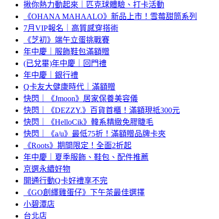
揪你熱力動起來｜匹克球體驗、打卡活動
《OHANA MAHAALO》新品上市！雪莓甜筒系列
7月VIP報名｜高質感穿搭術
《芝初》端午立蛋挑戰賽
年中慶｜服飾鞋包滿額贈
(已兌畢)年中慶｜回門禮
年中慶｜銀行禮
Q卡友大健康時代｜滿額贈
快閃｜《Jmoon》居家保養美容儀
快閃｜《DEZZY.》百貨首櫃！滿額現抵300元
快閃｜《HelloCik》韓系精緻免膠睫毛
快閃｜《a/u》最低75折！滿額贈品牌卡夾
《Roots》期間限定！全面2折起
年中慶｜夏季服飾、鞋包、配件推薦
京選永續好物
開通行動Q卡好禮享不完
《GO創繹雞蛋仔》下午茶最佳選擇
小碧潭店
台北店