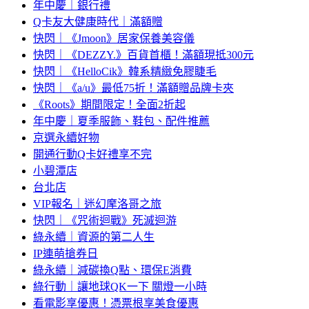
年中慶｜銀行禮
Q卡友大健康時代｜滿額贈
快閃｜《Jmoon》居家保養美容儀
快閃｜《DEZZY.》百貨首櫃！滿額現抵300元
快閃｜《HelloCik》韓系精緻免膠睫毛
快閃｜《a/u》最低75折！滿額贈品牌卡夾
《Roots》期間限定！全面2折起
年中慶｜夏季服飾、鞋包、配件推薦
京選永續好物
開通行動Q卡好禮享不完
小碧潭店
台北店
VIP報名｜迷幻摩洛哥之旅
快閃｜《咒術迴戰》死滅迴游
綠永續｜資源的第二人生
IP連萌搶券日
綠永續｜減碳換Q點、環保E消費
綠行動｜讓地球QK一下 關燈一小時
看電影享優惠！憑票根享美食優惠