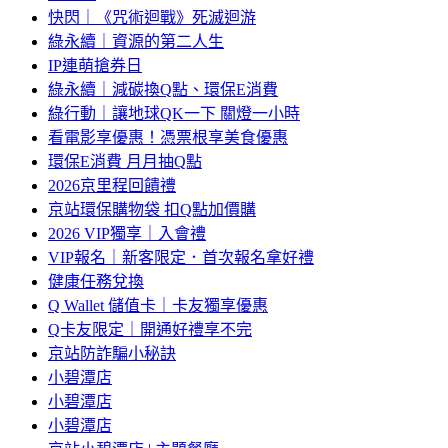
快閃｜《咒術迴戰》死滅迴游
綠永續｜資源的第二人生
IP連萌搶券日
綠永續｜減碳換Q點、環保E消費
綠行動｜讓地球QK一下 關燈一小時
看電影享優惠！憑票根享美食優惠
環保E消費 月月抽Q點
2026京里程回饋禮
京站環保購物袋 扣Q點加價購
2026 VIP獨享｜入會禮
VIP報名｜新客限定．首次報名拿好禮
健康任務兌換
Q Wallet 儲值卡｜卡友獨享優惠
Q卡友限定｜開通好禮享不完
京站防詐騙小秘訣
小碧潭店
小碧潭店
小碧潭店