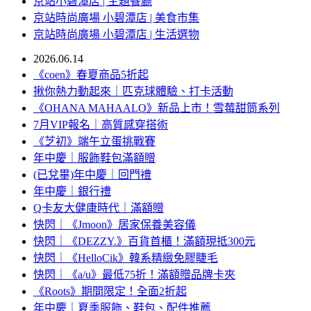
京站小碧潭店 | 主題餐廳
京站時尚廣場 小碧潭店 | 美食市集
京站時尚廣場 小碧潭店 | 生活選物
2026.06.14
《coen》春夏商品5折起
揪你熱力動起來｜匹克球體驗、打卡活動
《OHANA MAHAALO》新品上市！雪莓甜筒系列
7月VIP報名｜高質感穿搭術
《芝初》端午立蛋挑戰賽
年中慶｜服飾鞋包滿額贈
(已兌畢)年中慶｜回門禮
年中慶｜銀行禮
Q卡友大健康時代｜滿額贈
快閃｜《Jmoon》居家保養美容儀
快閃｜《DEZZY.》百貨首櫃！滿額現抵300元
快閃｜《HelloCik》韓系精緻免膠睫毛
快閃｜《a/u》最低75折！滿額贈品牌卡夾
《Roots》期間限定！全面2折起
年中慶｜夏季服飾、鞋包、配件推薦