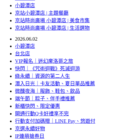
小碧潭店
京站小碧潭店 | 主題餐廳
京站時尚廣場 小碧潭店 | 美食市集
京站時尚廣場 小碧潭店 | 生活選物
2026.06.02
小碧潭店
台北店
VIP報名｜迷幻摩洛哥之旅
快閃｜《咒術迴戰》死滅迴游
綠永續｜資源的第二人生
潛入日光｜卡友活動、夏日單品推薦
微醺夜海｜服飾、鞋包、飲品
端午節｜粽子、伴手禮推薦
新櫃快閃、限定優惠
開通行動Q卡好禮享不完
行動支付加碼贈｜LINE Pay、悠遊付
京選永續好物
IP連萌搶券日