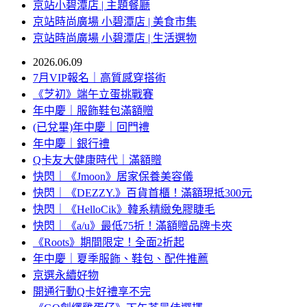
京站小碧潭店 | 主題餐廳
京站時尚廣場 小碧潭店 | 美食市集
京站時尚廣場 小碧潭店 | 生活選物
2026.06.09
7月VIP報名｜高質感穿搭術
《芝初》端午立蛋挑戰賽
年中慶｜服飾鞋包滿額贈
(已兌畢)年中慶｜回門禮
年中慶｜銀行禮
Q卡友大健康時代｜滿額贈
快閃｜《Jmoon》居家保養美容儀
快閃｜《DEZZY.》百貨首櫃！滿額現抵300元
快閃｜《HelloCik》韓系精緻免膠睫毛
快閃｜《a/u》最低75折！滿額贈品牌卡夾
《Roots》期間限定！全面2折起
年中慶｜夏季服飾、鞋包、配件推薦
京選永續好物
開通行動Q卡好禮享不完