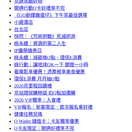
京選永續好物
開通行動Q卡好禮享不完
《GO創繹雞蛋仔》下午茶最佳選擇
小碧潭店
台北店
快閃｜《咒術迴戰》死滅迴游
綠永續｜資源的第二人生
IP連萌搶券日
綠永續｜減碳換Q點、環保E消費
綠行動｜讓地球QK一下 關燈一小時
看電影享優惠！憑票根享美食優惠
環保E消費 月月抽Q點
2026京里程回饋禮
京站環保購物袋 扣Q點加價購
2026 VIP獨享｜入會禮
VIP報名｜新客限定．首次報名拿好禮
健康任務兌換
Q Wallet 儲值卡｜卡友獨享優惠
Q卡友限定｜開通好禮享不完