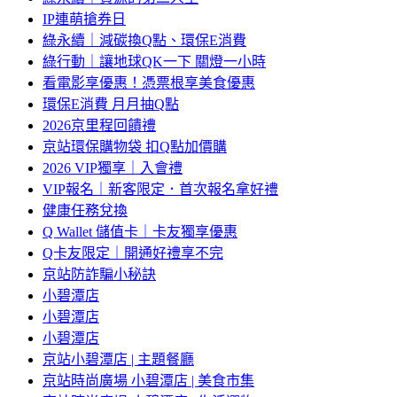
IP連萌搶券日
綠永續｜減碳換Q點、環保E消費
綠行動｜讓地球QK一下 關燈一小時
看電影享優惠！憑票根享美食優惠
環保E消費 月月抽Q點
2026京里程回饋禮
京站環保購物袋 扣Q點加價購
2026 VIP獨享｜入會禮
VIP報名｜新客限定．首次報名拿好禮
健康任務兌換
Q Wallet 儲值卡｜卡友獨享優惠
Q卡友限定｜開通好禮享不完
京站防詐騙小秘訣
小碧潭店
小碧潭店
小碧潭店
京站小碧潭店 | 主題餐廳
京站時尚廣場 小碧潭店 | 美食市集