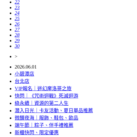
22
23
24
25
26
27
28
29
30
>
2026.06.01
小碧潭店
台北店
VIP報名｜迷幻摩洛哥之旅
快閃｜《咒術迴戰》死滅迴游
綠永續｜資源的第二人生
潛入日光｜卡友活動、夏日單品推薦
微醺夜海｜服飾、鞋包、飲品
端午節｜粽子、伴手禮推薦
新櫃快閃、限定優惠