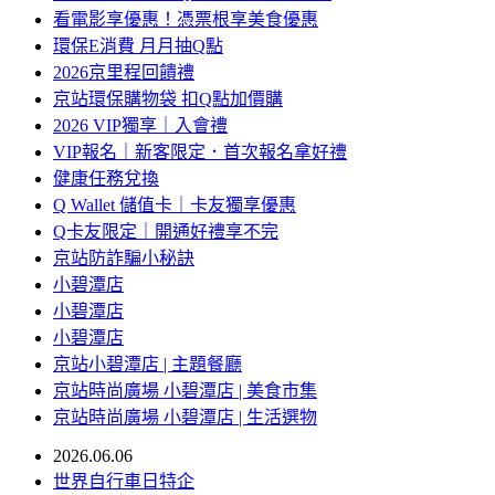
看電影享優惠！憑票根享美食優惠
環保E消費 月月抽Q點
2026京里程回饋禮
京站環保購物袋 扣Q點加價購
2026 VIP獨享｜入會禮
VIP報名｜新客限定．首次報名拿好禮
健康任務兌換
Q Wallet 儲值卡｜卡友獨享優惠
Q卡友限定｜開通好禮享不完
京站防詐騙小秘訣
小碧潭店
小碧潭店
小碧潭店
京站小碧潭店 | 主題餐廳
京站時尚廣場 小碧潭店 | 美食市集
京站時尚廣場 小碧潭店 | 生活選物
2026.06.06
世界自行車日特企