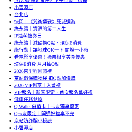
《GO創繹雞蛋仔》下午茶最佳選擇
小碧潭店
台北店
快閃｜《咒術迴戰》死滅迴游
綠永續｜資源的第二人生
IP連萌搶券日
綠永續｜減碳換Q點、環保E消費
綠行動｜讓地球QK一下 關燈一小時
看電影享優惠！憑票根享美食優惠
環保E消費 月月抽Q點
2026京里程回饋禮
京站環保購物袋 扣Q點加價購
2026 VIP獨享｜入會禮
VIP報名｜新客限定．首次報名拿好禮
健康任務兌換
Q Wallet 儲值卡｜卡友獨享優惠
Q卡友限定｜開通好禮享不完
京站防詐騙小秘訣
小碧潭店