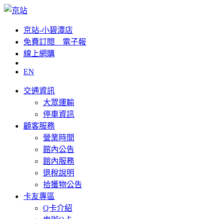
京站-小碧潭店
免費訂閱__電子報
線上網購
EN
交通資訊
大眾運輸
停車資訊
顧客服務
營業時間
館內公告
館內服務
退稅說明
拾獲物公告
卡友專區
Q卡介紹