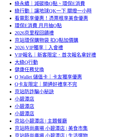
綠永續｜減碳換Q點、環保E消費
綠行動｜讓地球QK一下 關燈一小時
看電影享優惠！憑票根享美食優惠
環保E消費 月月抽Q點
2026京里程回饋禮
京站環保購物袋 扣Q點加價購
2026 VIP獨享｜入會禮
VIP報名｜新客限定．首次報名拿好禮
大綠Q行動
健康任務兌換
Q Wallet 儲值卡｜卡友獨享優惠
Q卡友限定｜開通好禮享不完
京站防詐騙小秘訣
小碧潭店
小碧潭店
小碧潭店
京站小碧潭店 | 主題餐廳
京站時尚廣場 小碧潭店 | 美食市集
京站時尚廣場 小碧潭店 | 生活選物