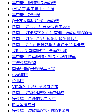
年中慶｜服飾鞋包滿額贈
(已兌畢)年中慶｜回門禮
年中慶｜銀行禮
Q卡友大健康時代｜滿額贈
快閃｜《Jmoon》居家保養美容儀
快閃｜《DEZZY.》百貨首櫃！滿額現抵300元
快閃｜《HelloCik》韓系精緻免膠睫毛
快閃｜《a/u》最低75折！滿額贈品牌卡夾
《Roots》期間限定！全面2折起
年中慶｜夏季服飾、鞋包、配件推薦
京選永續好物
開通行動Q卡好禮享不完
小碧潭店
台北店
VIP報名｜迷幻摩洛哥之旅
快閃｜《咒術迴戰》死滅迴游
綠永續｜資源的第二人生
IP連萌搶券日
綠永續｜減碳換Q點、環保E消費