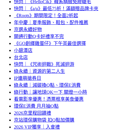
快閃｜《HelloCik》韓系精緻免膠睫毛
快閃｜《a/u》最低75折！滿額贈品牌卡夾
《Roots》期間限定！全面2折起
年中慶｜夏季服飾、鞋包、配件推薦
京選永續好物
開通行動Q卡好禮享不完
《GO創繹雞蛋仔》下午茶最佳選擇
小碧潭店
台北店
快閃｜《咒術迴戰》死滅迴游
綠永續｜資源的第二人生
IP連萌搶券日
綠永續｜減碳換Q點、環保E消費
綠行動｜讓地球QK一下 關燈一小時
看電影享優惠！憑票根享美食優惠
環保E消費 月月抽Q點
2026京里程回饋禮
京站環保購物袋 扣Q點加價購
2026 VIP獨享｜入會禮