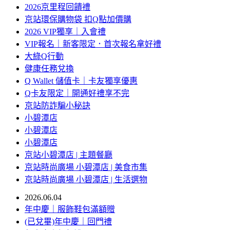
2026京里程回饋禮
京站環保購物袋 扣Q點加價購
2026 VIP獨享｜入會禮
VIP報名｜新客限定．首次報名拿好禮
大綠Q行動
健康任務兌換
Q Wallet 儲值卡｜卡友獨享優惠
Q卡友限定｜開通好禮享不完
京站防詐騙小秘訣
小碧潭店
小碧潭店
小碧潭店
京站小碧潭店 | 主題餐廳
京站時尚廣場 小碧潭店 | 美食市集
京站時尚廣場 小碧潭店 | 生活選物
2026.06.04
年中慶｜服飾鞋包滿額贈
(已兌畢)年中慶｜回門禮