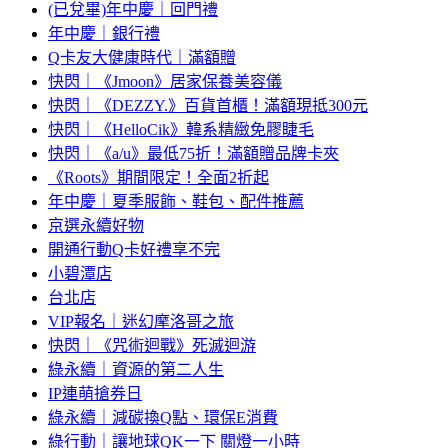
(已兌畢)年中慶｜回門禮
年中慶｜銀行禮
Q卡友大健康時代｜滿額贈
快閃｜《Jmoon》居家保養美容儀
快閃｜《DEZZY.》百貨首櫃！滿額現抵300元
快閃｜《HelloCik》韓系精緻免膠睫毛
快閃｜《a/u》最低75折！滿額贈品牌卡夾
《Roots》期間限定！全面2折起
年中慶｜夏季服飾、鞋包、配件推薦
京選永續好物
開通行動Q卡好禮享不完
小碧潭店
台北店
VIP報名｜迷幻摩洛哥之旅
快閃｜《咒術迴戰》死滅迴游
綠永續｜資源的第二人生
IP連萌搶券日
綠永續｜減碳換Q點、環保E消費
綠行動｜讓地球QK一下 關燈一小時