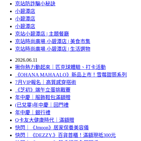
京站防詐騙小秘訣
小碧潭店
小碧潭店
小碧潭店
京站小碧潭店 | 主題餐廳
京站時尚廣場 小碧潭店 | 美食市集
京站時尚廣場 小碧潭店 | 生活選物
2026.06.11
揪你熱力動起來｜匹克球體驗、打卡活動
《OHANA MAHAALO》新品上市！雪莓甜筒系列
7月VIP報名｜高質感穿搭術
《芝初》端午立蛋挑戰賽
年中慶｜服飾鞋包滿額贈
(已兌畢)年中慶｜回門禮
年中慶｜銀行禮
Q卡友大健康時代｜滿額贈
快閃｜《Jmoon》居家保養美容儀
快閃｜《DEZZY.》百貨首櫃！滿額現抵300元