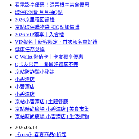
看電影享優惠！憑票根享美食優惠
環保E消費 月月抽Q點
2026京里程回饋禮
京站環保購物袋 扣Q點加價購
2026 VIP獨享｜入會禮
VIP報名｜新客限定．首次報名拿好禮
健康任務兌換
Q Wallet 儲值卡｜卡友獨享優惠
Q卡友限定｜開通好禮享不完
京站防詐騙小秘訣
小碧潭店
小碧潭店
小碧潭店
京站小碧潭店 | 主題餐廳
京站時尚廣場 小碧潭店 | 美食市集
京站時尚廣場 小碧潭店 | 生活選物
2026.06.13
《coen》春夏商品5折起