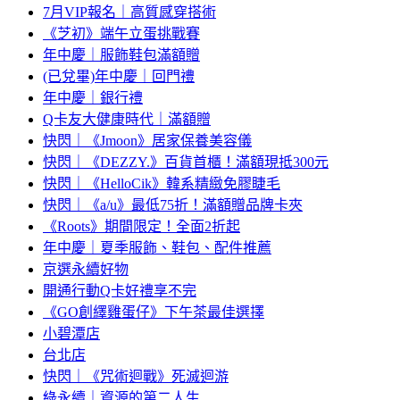
7月VIP報名｜高質感穿搭術
《芝初》端午立蛋挑戰賽
年中慶｜服飾鞋包滿額贈
(已兌畢)年中慶｜回門禮
年中慶｜銀行禮
Q卡友大健康時代｜滿額贈
快閃｜《Jmoon》居家保養美容儀
快閃｜《DEZZY.》百貨首櫃！滿額現抵300元
快閃｜《HelloCik》韓系精緻免膠睫毛
快閃｜《a/u》最低75折！滿額贈品牌卡夾
《Roots》期間限定！全面2折起
年中慶｜夏季服飾、鞋包、配件推薦
京選永續好物
開通行動Q卡好禮享不完
《GO創繹雞蛋仔》下午茶最佳選擇
小碧潭店
台北店
快閃｜《咒術迴戰》死滅迴游
綠永續｜資源的第二人生