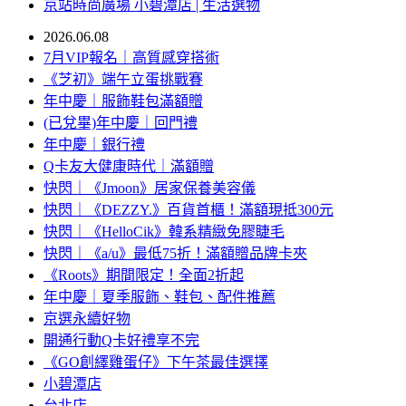
京站時尚廣場 小碧潭店 | 生活選物
2026.06.08
7月VIP報名｜高質感穿搭術
《芝初》端午立蛋挑戰賽
年中慶｜服飾鞋包滿額贈
(已兌畢)年中慶｜回門禮
年中慶｜銀行禮
Q卡友大健康時代｜滿額贈
快閃｜《Jmoon》居家保養美容儀
快閃｜《DEZZY.》百貨首櫃！滿額現抵300元
快閃｜《HelloCik》韓系精緻免膠睫毛
快閃｜《a/u》最低75折！滿額贈品牌卡夾
《Roots》期間限定！全面2折起
年中慶｜夏季服飾、鞋包、配件推薦
京選永續好物
開通行動Q卡好禮享不完
《GO創繹雞蛋仔》下午茶最佳選擇
小碧潭店
台北店