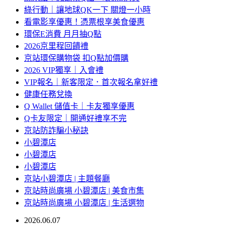
綠行動｜讓地球QK一下 關燈一小時
看電影享優惠！憑票根享美食優惠
環保E消費 月月抽Q點
2026京里程回饋禮
京站環保購物袋 扣Q點加價購
2026 VIP獨享｜入會禮
VIP報名｜新客限定．首次報名拿好禮
健康任務兌換
Q Wallet 儲值卡｜卡友獨享優惠
Q卡友限定｜開通好禮享不完
京站防詐騙小秘訣
小碧潭店
小碧潭店
小碧潭店
京站小碧潭店 | 主題餐廳
京站時尚廣場 小碧潭店 | 美食市集
京站時尚廣場 小碧潭店 | 生活選物
2026.06.07