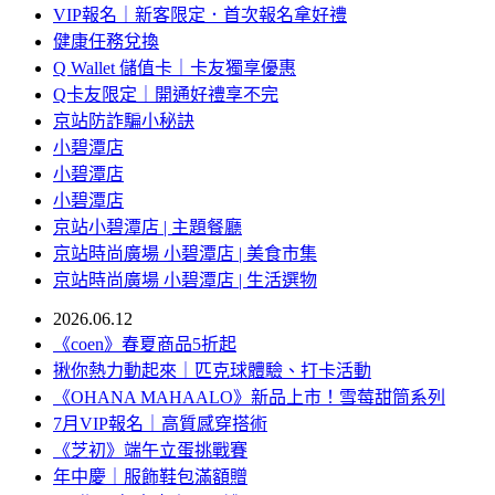
VIP報名｜新客限定．首次報名拿好禮
健康任務兌換
Q Wallet 儲值卡｜卡友獨享優惠
Q卡友限定｜開通好禮享不完
京站防詐騙小秘訣
小碧潭店
小碧潭店
小碧潭店
京站小碧潭店 | 主題餐廳
京站時尚廣場 小碧潭店 | 美食市集
京站時尚廣場 小碧潭店 | 生活選物
2026.06.12
《coen》春夏商品5折起
揪你熱力動起來｜匹克球體驗、打卡活動
《OHANA MAHAALO》新品上市！雪莓甜筒系列
7月VIP報名｜高質感穿搭術
《芝初》端午立蛋挑戰賽
年中慶｜服飾鞋包滿額贈