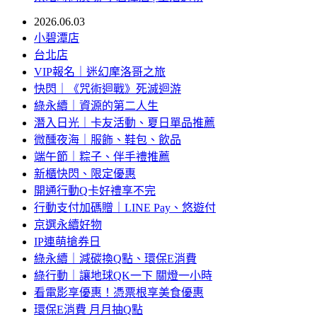
2026.06.03
小碧潭店
台北店
VIP報名｜迷幻摩洛哥之旅
快閃｜《咒術迴戰》死滅迴游
綠永續｜資源的第二人生
潛入日光｜卡友活動、夏日單品推薦
微醺夜海｜服飾、鞋包、飲品
端午節｜粽子、伴手禮推薦
新櫃快閃、限定優惠
開通行動Q卡好禮享不完
行動支付加碼贈｜LINE Pay、悠遊付
京選永續好物
IP連萌搶券日
綠永續｜減碳換Q點、環保E消費
綠行動｜讓地球QK一下 關燈一小時
看電影享優惠！憑票根享美食優惠
環保E消費 月月抽Q點