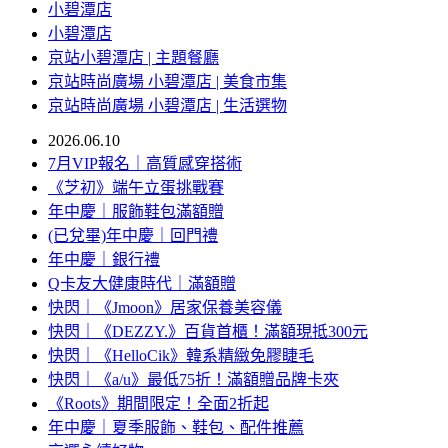
小碧潭店
小碧潭店
京站小碧潭店 | 主題餐廳
京站時尚廣場 小碧潭店 | 美食市集
京站時尚廣場 小碧潭店 | 生活選物
2026.06.10
7月VIP報名｜高質感穿搭術
《芝初》端午立蛋挑戰賽
年中慶｜服飾鞋包滿額贈
(已兌畢)年中慶｜回門禮
年中慶｜銀行禮
Q卡友大健康時代｜滿額贈
快閃｜《Jmoon》居家保養美容儀
快閃｜《DEZZY.》百貨首櫃！滿額現抵300元
快閃｜《HelloCik》韓系精緻免膠睫毛
快閃｜《a/u》最低75折！滿額贈品牌卡夾
《Roots》期間限定！全面2折起
年中慶｜夏季服飾、鞋包、配件推薦