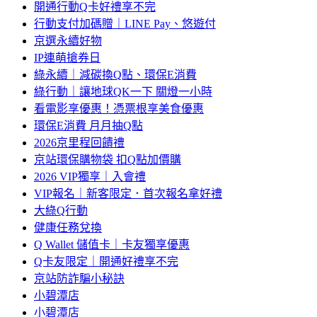
開通行動Q卡好禮享不完
行動支付加碼贈｜LINE Pay、悠遊付
京選永續好物
IP連萌搶券日
綠永續｜減碳換Q點、環保E消費
綠行動｜讓地球QK一下 關燈一小時
看電影享優惠！憑票根享美食優惠
環保E消費 月月抽Q點
2026京里程回饋禮
京站環保購物袋 扣Q點加價購
2026 VIP獨享｜入會禮
VIP報名｜新客限定．首次報名拿好禮
大綠Q行動
健康任務兌換
Q Wallet 儲值卡｜卡友獨享優惠
Q卡友限定｜開通好禮享不完
京站防詐騙小秘訣
小碧潭店
小碧潭店