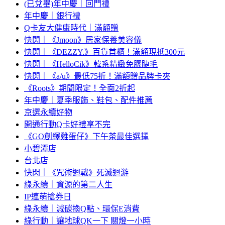
(已兌畢)年中慶｜回門禮
年中慶｜銀行禮
Q卡友大健康時代｜滿額贈
快閃｜《Jmoon》居家保養美容儀
快閃｜《DEZZY.》百貨首櫃！滿額現抵300元
快閃｜《HelloCik》韓系精緻免膠睫毛
快閃｜《a/u》最低75折！滿額贈品牌卡夾
《Roots》期間限定！全面2折起
年中慶｜夏季服飾、鞋包、配件推薦
京選永續好物
開通行動Q卡好禮享不完
《GO創繹雞蛋仔》下午茶最佳選擇
小碧潭店
台北店
快閃｜《咒術迴戰》死滅迴游
綠永續｜資源的第二人生
IP連萌搶券日
綠永續｜減碳換Q點、環保E消費
綠行動｜讓地球QK一下 關燈一小時