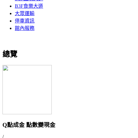
B3F食樂大道
大眾運輸
停車資訊
館內服務
總覽
Q點成金 點數變現金
/