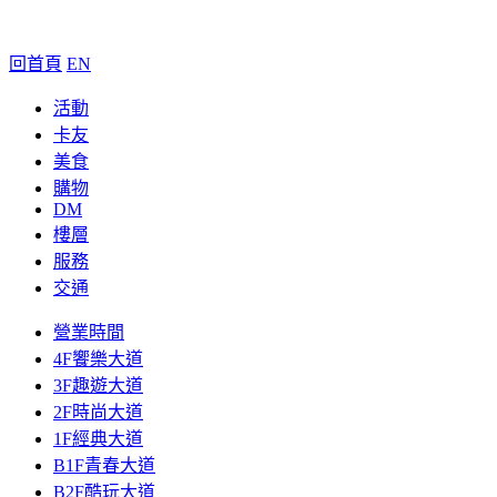
回首頁
EN
活動
卡友
美食
購物
DM
樓層
服務
交通
營業時間
4F饗樂大道
3F趣遊大道
2F時尚大道
1F經典大道
B1F青春大道
B2F酷玩大道