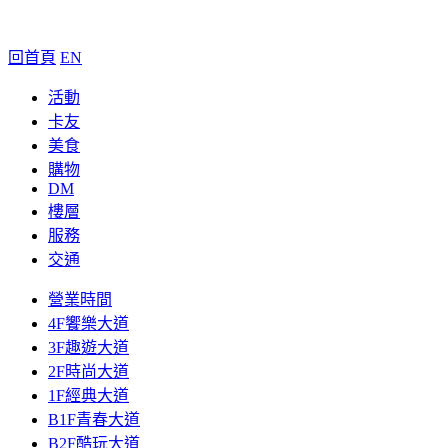
回首頁
EN
活動
卡友
美食
購物
DM
樓層
服務
交通
營業時間
4F饗樂大道
3F趣遊大道
2F時尚大道
1F經典大道
B1F青春大道
B2F酷玩大道