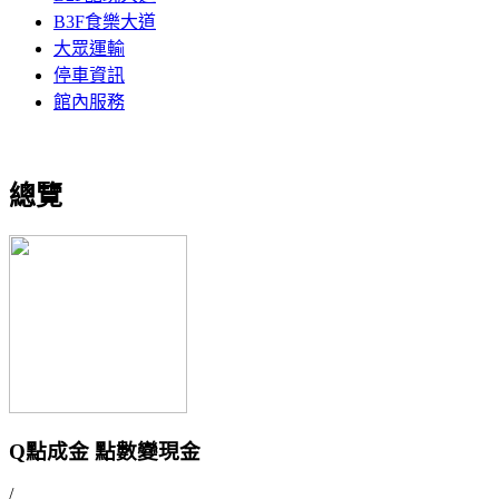
B3F食樂大道
大眾運輸
停車資訊
館內服務
總覽
Q點成金 點數變現金
/