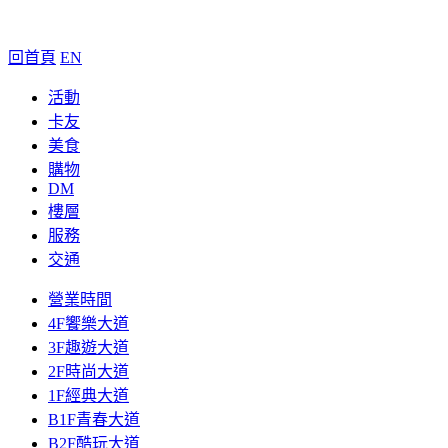
回首頁
EN
活動
卡友
美食
購物
DM
樓層
服務
交通
營業時間
4F饗樂大道
3F趣遊大道
2F時尚大道
1F經典大道
B1F青春大道
B2F酷玩大道