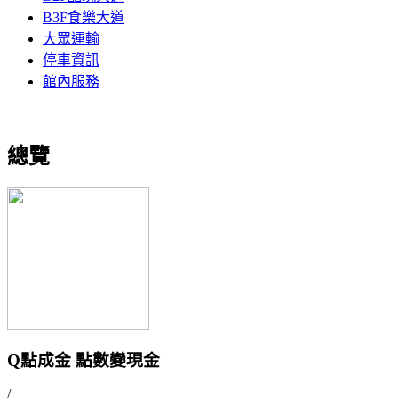
B3F食樂大道
大眾運輸
停車資訊
館內服務
總覽
Q點成金 點數變現金
/