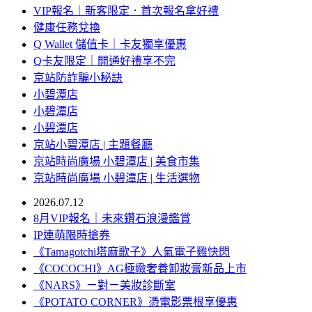
VIP報名｜新客限定．首次報名拿好禮
健康任務兌換
Q Wallet 儲值卡｜卡友獨享優惠
Q卡友限定｜開通好禮享不完
京站防詐騙小秘訣
小碧潭店
小碧潭店
小碧潭店
京站小碧潭店 | 主題餐廳
京站時尚廣場 小碧潭店 | 美食市集
京站時尚廣場 小碧潭店 | 生活選物
2026.07.12
8月VIP報名｜未來鑽石浪漫鑑賞
IP連萌限時搶券
《Tamagotchi塔麻歌子》人氣電子雞快閃
《COCOCHI》AG極緻奢養卸妝膏新品上市
《NARS》ㄧ對ㄧ美妝診斷室
《POTATO CORNER》憑電影票根享優惠