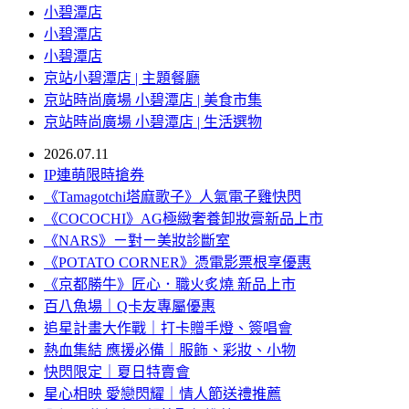
小碧潭店
小碧潭店
小碧潭店
京站小碧潭店 | 主題餐廳
京站時尚廣場 小碧潭店 | 美食市集
京站時尚廣場 小碧潭店 | 生活選物
2026.07.11
IP連萌限時搶券
《Tamagotchi塔麻歌子》人氣電子雞快閃
《COCOCHI》AG極緻奢養卸妝膏新品上市
《NARS》ㄧ對ㄧ美妝診斷室
《POTATO CORNER》憑電影票根享優惠
《京都勝牛》匠心．職火炙燒 新品上市
百八魚場｜Q卡友專屬優惠
追星計畫大作戰｜打卡贈手燈、簽唱會
熱血集結 應援必備｜服飾、彩妝、小物
快閃限定｜夏日特賣會
星心相映 愛戀閃耀｜情人節送禮推薦