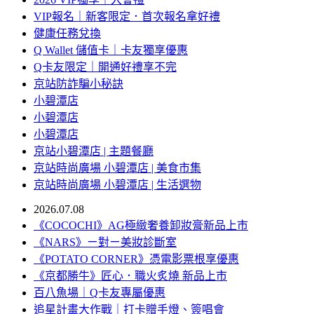
VIP報名｜新客限定．首次報名拿好禮
健康任務兌換
Q Wallet 儲值卡｜卡友獨享優惠
Q卡友限定｜開通好禮享不完
京站防詐騙小秘訣
小碧潭店
小碧潭店
小碧潭店
京站小碧潭店 | 主題餐廳
京站時尚廣場 小碧潭店 | 美食市集
京站時尚廣場 小碧潭店 | 生活選物
2026.07.08
《COCOCHI》AG極緻奢養卸妝膏新品上市
《NARS》ㄧ對ㄧ美妝診斷室
《POTATO CORNER》憑電影票根享優惠
《京都勝牛》匠心．職火炙燒 新品上市
百八魚場｜Q卡友專屬優惠
追星計畫大作戰｜打卡贈手燈、簽唱會