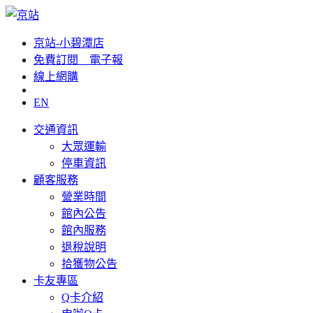
京站-小碧潭店
免費訂閱__電子報
線上網購
EN
交通資訊
大眾運輸
停車資訊
顧客服務
營業時間
館內公告
館內服務
退稅說明
拾獲物公告
卡友專區
Q卡介紹