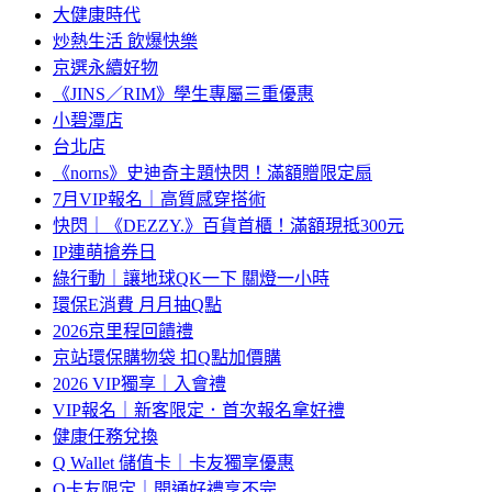
大健康時代
炒熱生活 飲爆快樂
京選永續好物
《JINS／RIM》學生專屬三重優惠
小碧潭店
台北店
《norns》史迪奇主題快閃！滿額贈限定扇
7月VIP報名｜高質感穿搭術
快閃｜《DEZZY.》百貨首櫃！滿額現抵300元
IP連萌搶券日
綠行動｜讓地球QK一下 關燈一小時
環保E消費 月月抽Q點
2026京里程回饋禮
京站環保購物袋 扣Q點加價購
2026 VIP獨享｜入會禮
VIP報名｜新客限定．首次報名拿好禮
健康任務兌換
Q Wallet 儲值卡｜卡友獨享優惠
Q卡友限定｜開通好禮享不完