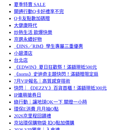
夏季特賣 SALE
開通行動Q卡好禮享不完
Q卡友點數加碼贈
大健康時代
炒熱生活 飲爆快樂
京選永續好物
《JINS／RIM》學生專屬三重優惠
小碧潭店
台北店
《EDWIN》夏日狂歡祭！滿額現抵500元
《norns》史迪奇主題快閃！滿額贈限定扇
7月VIP報名｜高質感穿搭術
快閃｜《DEZZY.》百貨首櫃！滿額現抵300元
IP連萌搶券日
綠行動｜讓地球QK一下 關燈一小時
環保E消費 月月抽Q點
2026京里程回饋禮
京站環保購物袋 扣Q點加價購
2026 VIP獨享｜入會禮