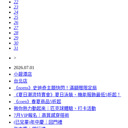
22
23
24
25
26
27
28
29
30
31
>
2026.07.01
小碧潭店
台北店
《norns》史迪奇主題快閃！滿額贈限定扇
《夏日潮流特賣會》夏日泳裝、機能服飾最低5折起！
《coen》春夏商品5折起
揪你熱力動起來｜匹克球體驗、打卡活動
7月VIP報名｜高質感穿搭術
(已兌畢)年中慶｜回門禮