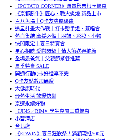
《POTATO CORNER》憑電影票根享優惠
《京都勝牛》匠心．職火炙燒 新品上市
百八魚場｜Q卡友專屬優惠
追星計畫大作戰｜打卡贈手燈、簽唱會
熱血集結 應援必備｜服飾、彩妝、小物
快閃限定｜夏日特賣會
星心相映 愛戀閃耀｜情人節送禮推薦
全場最爸氣｜父親節聚餐推薦
夏季特賣 SALE
開通行動Q卡好禮享不完
Q卡友點數加碼贈
大健康時代
炒熱生活 飲爆快樂
京選永續好物
《JINS／RIM》學生專屬三重優惠
小碧潭店
台北店
《EDWIN》夏日狂歡祭！滿額現抵500元