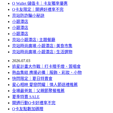
Q Wallet 儲值卡｜卡友獨享優惠
Q卡友限定｜開通好禮享不完
京站防詐騙小秘訣
小碧潭店
小碧潭店
小碧潭店
京站小碧潭店 | 主題餐廳
京站時尚廣場 小碧潭店 | 美食市集
京站時尚廣場 小碧潭店 | 生活選物
2026.07.03
追星計畫大作戰｜打卡贈手燈、簽唱會
熱血集結 應援必備｜服飾、彩妝、小物
快閃限定｜夏日特賣會
星心相映 愛戀閃耀｜情人節送禮推薦
全場最爸氣｜父親節聚餐推薦
夏季特賣 SALE
開通行動Q卡好禮享不完
Q卡友點數加碼贈