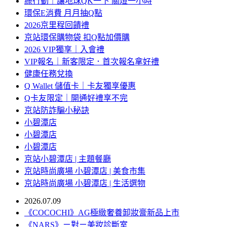
綠行動｜讓地球QK一下 關燈一小時
環保E消費 月月抽Q點
2026京里程回饋禮
京站環保購物袋 扣Q點加價購
2026 VIP獨享｜入會禮
VIP報名｜新客限定．首次報名拿好禮
健康任務兌換
Q Wallet 儲值卡｜卡友獨享優惠
Q卡友限定｜開通好禮享不完
京站防詐騙小秘訣
小碧潭店
小碧潭店
小碧潭店
京站小碧潭店 | 主題餐廳
京站時尚廣場 小碧潭店 | 美食市集
京站時尚廣場 小碧潭店 | 生活選物
2026.07.09
《COCOCHI》AG極緻奢養卸妝膏新品上市
《NARS》ㄧ對ㄧ美妝診斷室