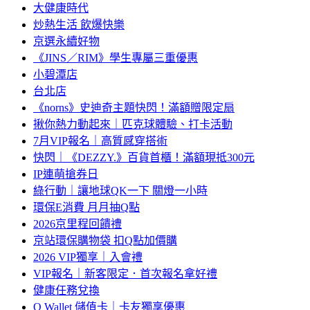
大健康時代
炒熱生活 飲爆快樂
京選永續好物
《JINS／RIM》學生專屬三重優惠
小碧潭店
台北店
《norns》史迪奇主題快閃！滿額贈限定扇
揪你熱力動起來｜匹克球體驗、打卡活動
7月VIP報名｜高質感穿搭術
快閃｜《DEZZY.》百貨首櫃！滿額現抵300元
IP連萌搶券日
綠行動｜讓地球QK一下 關燈一小時
環保E消費 月月抽Q點
2026京里程回饋禮
京站環保購物袋 扣Q點加價購
2026 VIP獨享｜入會禮
VIP報名｜新客限定．首次報名拿好禮
健康任務兌換
Q Wallet 儲值卡｜卡友獨享優惠