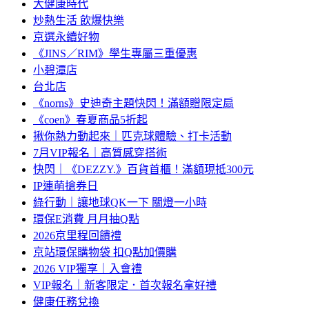
大健康時代
炒熱生活 飲爆快樂
京選永續好物
《JINS／RIM》學生專屬三重優惠
小碧潭店
台北店
《norns》史迪奇主題快閃！滿額贈限定扇
《coen》春夏商品5折起
揪你熱力動起來｜匹克球體驗、打卡活動
7月VIP報名｜高質感穿搭術
快閃｜《DEZZY.》百貨首櫃！滿額現抵300元
IP連萌搶券日
綠行動｜讓地球QK一下 關燈一小時
環保E消費 月月抽Q點
2026京里程回饋禮
京站環保購物袋 扣Q點加價購
2026 VIP獨享｜入會禮
VIP報名｜新客限定．首次報名拿好禮
健康任務兌換