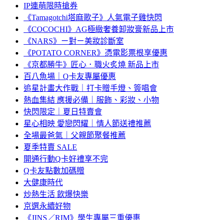
IP連萌限時搶券
《Tamagotchi塔麻歌子》人氣電子雞快閃
《COCOCHI》AG極緻奢養卸妝膏新品上市
《NARS》ㄧ對ㄧ美妝診斷室
《POTATO CORNER》憑電影票根享優惠
《京都勝牛》匠心．職火炙燒 新品上市
百八魚場｜Q卡友專屬優惠
追星計畫大作戰｜打卡贈手燈、簽唱會
熱血集結 應援必備｜服飾、彩妝、小物
快閃限定｜夏日特賣會
星心相映 愛戀閃耀｜情人節送禮推薦
全場最爸氣｜父親節聚餐推薦
夏季特賣 SALE
開通行動Q卡好禮享不完
Q卡友點數加碼贈
大健康時代
炒熱生活 飲爆快樂
京選永續好物
《JINS／RIM》學生專屬三重優惠