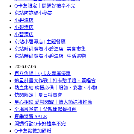
Q卡友限定｜開通好禮享不完
京站防詐騙小秘訣
小碧潭店
小碧潭店
小碧潭店
京站小碧潭店 | 主題餐廳
京站時尚廣場 小碧潭店 | 美食市集
京站時尚廣場 小碧潭店 | 生活選物
2026.07.06
百八魚場｜Q卡友專屬優惠
追星計畫大作戰｜打卡贈手燈、簽唱會
熱血集結 應援必備｜服飾、彩妝、小物
快閃限定｜夏日特賣會
星心相映 愛戀閃耀｜情人節送禮推薦
全場最爸氣｜父親節聚餐推薦
夏季特賣 SALE
開通行動Q卡好禮享不完
Q卡友點數加碼贈