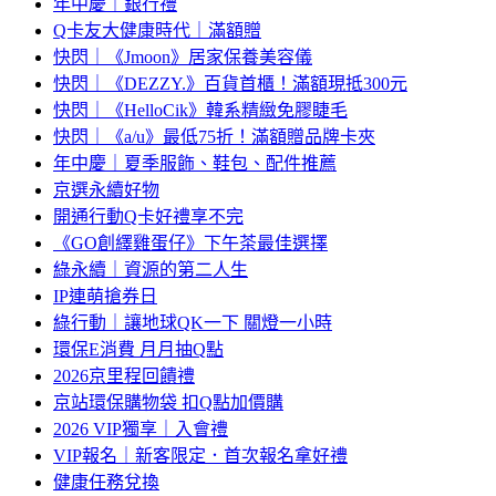
年中慶｜銀行禮
Q卡友大健康時代｜滿額贈
快閃｜《Jmoon》居家保養美容儀
快閃｜《DEZZY.》百貨首櫃！滿額現抵300元
快閃｜《HelloCik》韓系精緻免膠睫毛
快閃｜《a/u》最低75折！滿額贈品牌卡夾
年中慶｜夏季服飾、鞋包、配件推薦
京選永續好物
開通行動Q卡好禮享不完
《GO創繹雞蛋仔》下午茶最佳選擇
綠永續｜資源的第二人生
IP連萌搶券日
綠行動｜讓地球QK一下 關燈一小時
環保E消費 月月抽Q點
2026京里程回饋禮
京站環保購物袋 扣Q點加價購
2026 VIP獨享｜入會禮
VIP報名｜新客限定．首次報名拿好禮
健康任務兌換