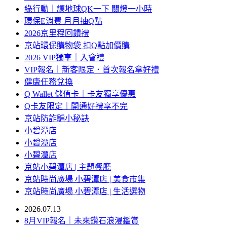
綠行動｜讓地球QK一下 關燈一小時
環保E消費 月月抽Q點
2026京里程回饋禮
京站環保購物袋 扣Q點加價購
2026 VIP獨享｜入會禮
VIP報名｜新客限定．首次報名拿好禮
健康任務兌換
Q Wallet 儲值卡｜卡友獨享優惠
Q卡友限定｜開通好禮享不完
京站防詐騙小秘訣
小碧潭店
小碧潭店
小碧潭店
京站小碧潭店 | 主題餐廳
京站時尚廣場 小碧潭店 | 美食市集
京站時尚廣場 小碧潭店 | 生活選物
2026.07.13
8月VIP報名｜未來鑽石浪漫鑑賞