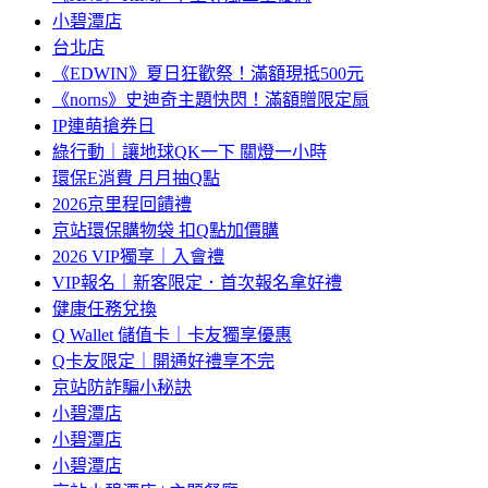
小碧潭店
台北店
《EDWIN》夏日狂歡祭！滿額現抵500元
《norns》史迪奇主題快閃！滿額贈限定扇
IP連萌搶券日
綠行動｜讓地球QK一下 關燈一小時
環保E消費 月月抽Q點
2026京里程回饋禮
京站環保購物袋 扣Q點加價購
2026 VIP獨享｜入會禮
VIP報名｜新客限定．首次報名拿好禮
健康任務兌換
Q Wallet 儲值卡｜卡友獨享優惠
Q卡友限定｜開通好禮享不完
京站防詐騙小秘訣
小碧潭店
小碧潭店
小碧潭店