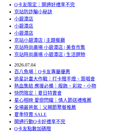
Q卡友限定｜開通好禮享不完
京站防詐騙小秘訣
小碧潭店
小碧潭店
小碧潭店
京站小碧潭店 | 主題餐廳
京站時尚廣場 小碧潭店 | 美食市集
京站時尚廣場 小碧潭店 | 生活選物
2026.07.04
百八魚場｜Q卡友專屬優惠
追星計畫大作戰｜打卡贈手燈、簽唱會
熱血集結 應援必備｜服飾、彩妝、小物
快閃限定｜夏日特賣會
星心相映 愛戀閃耀｜情人節送禮推薦
全場最爸氣｜父親節聚餐推薦
夏季特賣 SALE
開通行動Q卡好禮享不完
Q卡友點數加碼贈