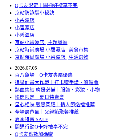
Q卡友限定｜開通好禮享不完
京站防詐騙小秘訣
小碧潭店
小碧潭店
小碧潭店
京站小碧潭店 | 主題餐廳
京站時尚廣場 小碧潭店 | 美食市集
京站時尚廣場 小碧潭店 | 生活選物
2026.07.05
百八魚場｜Q卡友專屬優惠
追星計畫大作戰｜打卡贈手燈、簽唱會
熱血集結 應援必備｜服飾、彩妝、小物
快閃限定｜夏日特賣會
星心相映 愛戀閃耀｜情人節送禮推薦
全場最爸氣｜父親節聚餐推薦
夏季特賣 SALE
開通行動Q卡好禮享不完
Q卡友點數加碼贈