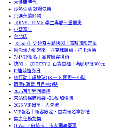
大健康時代
炒熱生活 飲爆快樂
京選永續好物
《JINS／RIM》學生專屬三重優惠
小碧潭店
台北店
《norns》史迪奇主題快閃！滿額贈限定扇
揪你熱力動起來｜匹克球體驗、打卡活動
7月VIP報名｜高質感穿搭術
快閃｜《DEZZY.》百貨首櫃！滿額現抵300元
IP連萌搶券日
綠行動｜讓地球QK一下 關燈一小時
環保E消費 月月抽Q點
2026京里程回饋禮
京站環保購物袋 扣Q點加價購
2026 VIP獨享｜入會禮
VIP報名｜新客限定．首次報名拿好禮
健康任務兌換
Q Wallet 儲值卡｜卡友獨享優惠