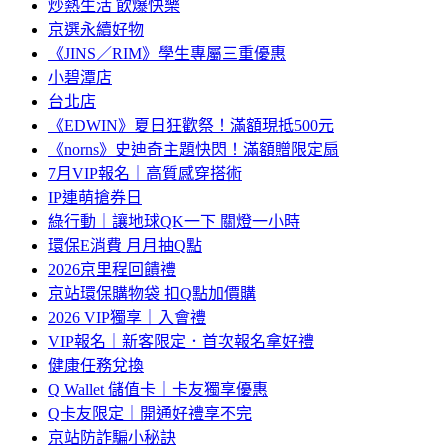
炒熱生活 飲爆快樂
京選永續好物
《JINS／RIM》學生專屬三重優惠
小碧潭店
台北店
《EDWIN》夏日狂歡祭！滿額現抵500元
《norns》史迪奇主題快閃！滿額贈限定扇
7月VIP報名｜高質感穿搭術
IP連萌搶券日
綠行動｜讓地球QK一下 關燈一小時
環保E消費 月月抽Q點
2026京里程回饋禮
京站環保購物袋 扣Q點加價購
2026 VIP獨享｜入會禮
VIP報名｜新客限定．首次報名拿好禮
健康任務兌換
Q Wallet 儲值卡｜卡友獨享優惠
Q卡友限定｜開通好禮享不完
京站防詐騙小秘訣