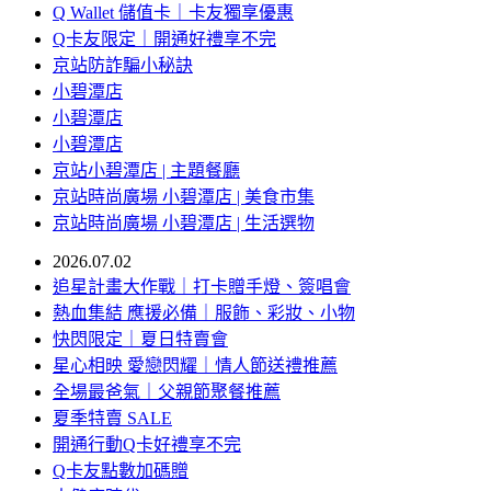
Q Wallet 儲值卡｜卡友獨享優惠
Q卡友限定｜開通好禮享不完
京站防詐騙小秘訣
小碧潭店
小碧潭店
小碧潭店
京站小碧潭店 | 主題餐廳
京站時尚廣場 小碧潭店 | 美食市集
京站時尚廣場 小碧潭店 | 生活選物
2026.07.02
追星計畫大作戰｜打卡贈手燈、簽唱會
熱血集結 應援必備｜服飾、彩妝、小物
快閃限定｜夏日特賣會
星心相映 愛戀閃耀｜情人節送禮推薦
全場最爸氣｜父親節聚餐推薦
夏季特賣 SALE
開通行動Q卡好禮享不完
Q卡友點數加碼贈