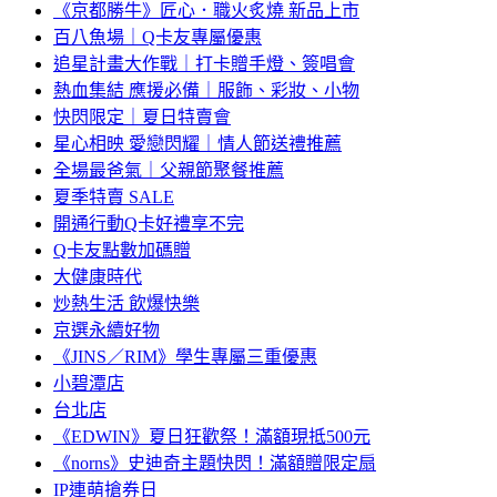
《京都勝牛》匠心．職火炙燒 新品上市
百八魚場｜Q卡友專屬優惠
追星計畫大作戰｜打卡贈手燈、簽唱會
熱血集結 應援必備｜服飾、彩妝、小物
快閃限定｜夏日特賣會
星心相映 愛戀閃耀｜情人節送禮推薦
全場最爸氣｜父親節聚餐推薦
夏季特賣 SALE
開通行動Q卡好禮享不完
Q卡友點數加碼贈
大健康時代
炒熱生活 飲爆快樂
京選永續好物
《JINS／RIM》學生專屬三重優惠
小碧潭店
台北店
《EDWIN》夏日狂歡祭！滿額現抵500元
《norns》史迪奇主題快閃！滿額贈限定扇
IP連萌搶券日