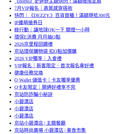
《norns》史迪奇主題快閃！滿額贈限定扇
7月VIP報名｜高質感穿搭術
快閃｜《DEZZY.》百貨首櫃！滿額現抵300元
IP連萌搶券日
綠行動｜讓地球QK一下 關燈一小時
環保E消費 月月抽Q點
2026京里程回饋禮
京站環保購物袋 扣Q點加價購
2026 VIP獨享｜入會禮
VIP報名｜新客限定．首次報名拿好禮
健康任務兌換
Q Wallet 儲值卡｜卡友獨享優惠
Q卡友限定｜開通好禮享不完
京站防詐騙小秘訣
小碧潭店
小碧潭店
小碧潭店
京站小碧潭店 | 主題餐廳
京站時尚廣場 小碧潭店 | 美食市集