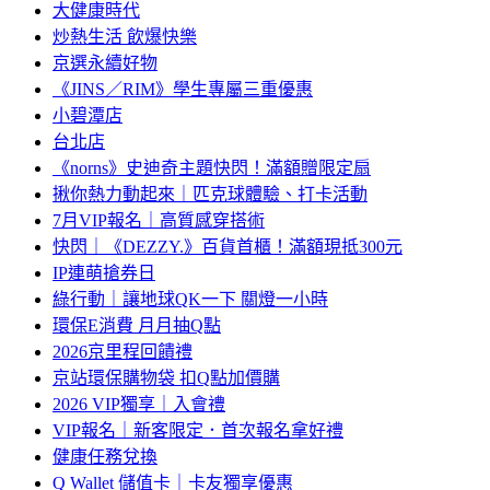
大健康時代
炒熱生活 飲爆快樂
京選永續好物
《JINS／RIM》學生專屬三重優惠
小碧潭店
台北店
《norns》史迪奇主題快閃！滿額贈限定扇
揪你熱力動起來｜匹克球體驗、打卡活動
7月VIP報名｜高質感穿搭術
快閃｜《DEZZY.》百貨首櫃！滿額現抵300元
IP連萌搶券日
綠行動｜讓地球QK一下 關燈一小時
環保E消費 月月抽Q點
2026京里程回饋禮
京站環保購物袋 扣Q點加價購
2026 VIP獨享｜入會禮
VIP報名｜新客限定．首次報名拿好禮
健康任務兌換
Q Wallet 儲值卡｜卡友獨享優惠