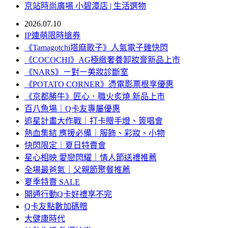
京站時尚廣場 小碧潭店 | 生活選物
2026.07.10
IP連萌限時搶券
《Tamagotchi塔麻歌子》人氣電子雞快閃
《COCOCHI》AG極緻奢養卸妝膏新品上市
《NARS》ㄧ對ㄧ美妝診斷室
《POTATO CORNER》憑電影票根享優惠
《京都勝牛》匠心．職火炙燒 新品上市
百八魚場｜Q卡友專屬優惠
追星計畫大作戰｜打卡贈手燈、簽唱會
熱血集結 應援必備｜服飾、彩妝、小物
快閃限定｜夏日特賣會
星心相映 愛戀閃耀｜情人節送禮推薦
全場最爸氣｜父親節聚餐推薦
夏季特賣 SALE
開通行動Q卡好禮享不完
Q卡友點數加碼贈
大健康時代