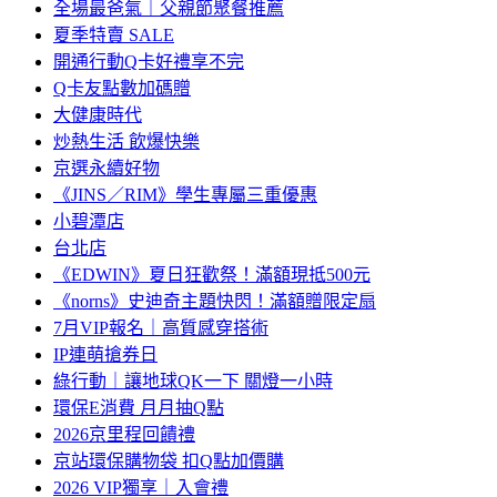
全場最爸氣｜父親節聚餐推薦
夏季特賣 SALE
開通行動Q卡好禮享不完
Q卡友點數加碼贈
大健康時代
炒熱生活 飲爆快樂
京選永續好物
《JINS／RIM》學生專屬三重優惠
小碧潭店
台北店
《EDWIN》夏日狂歡祭！滿額現抵500元
《norns》史迪奇主題快閃！滿額贈限定扇
7月VIP報名｜高質感穿搭術
IP連萌搶券日
綠行動｜讓地球QK一下 關燈一小時
環保E消費 月月抽Q點
2026京里程回饋禮
京站環保購物袋 扣Q點加價購
2026 VIP獨享｜入會禮