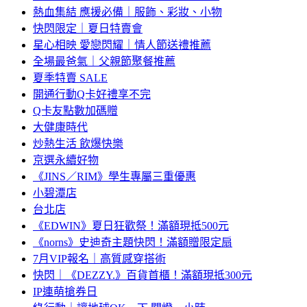
熱血集結 應援必備｜服飾、彩妝、小物
快閃限定｜夏日特賣會
星心相映 愛戀閃耀｜情人節送禮推薦
全場最爸氣｜父親節聚餐推薦
夏季特賣 SALE
開通行動Q卡好禮享不完
Q卡友點數加碼贈
大健康時代
炒熱生活 飲爆快樂
京選永續好物
《JINS／RIM》學生專屬三重優惠
小碧潭店
台北店
《EDWIN》夏日狂歡祭！滿額現抵500元
《norns》史迪奇主題快閃！滿額贈限定扇
7月VIP報名｜高質感穿搭術
快閃｜《DEZZY.》百貨首櫃！滿額現抵300元
IP連萌搶券日