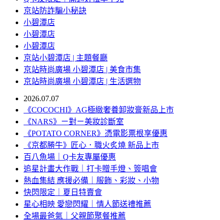
京站防詐騙小秘訣
小碧潭店
小碧潭店
小碧潭店
京站小碧潭店 | 主題餐廳
京站時尚廣場 小碧潭店 | 美食市集
京站時尚廣場 小碧潭店 | 生活選物
2026.07.07
《COCOCHI》AG極緻奢養卸妝膏新品上市
《NARS》ㄧ對ㄧ美妝診斷室
《POTATO CORNER》憑電影票根享優惠
《京都勝牛》匠心．職火炙燒 新品上市
百八魚場｜Q卡友專屬優惠
追星計畫大作戰｜打卡贈手燈、簽唱會
熱血集結 應援必備｜服飾、彩妝、小物
快閃限定｜夏日特賣會
星心相映 愛戀閃耀｜情人節送禮推薦
全場最爸氣｜父親節聚餐推薦