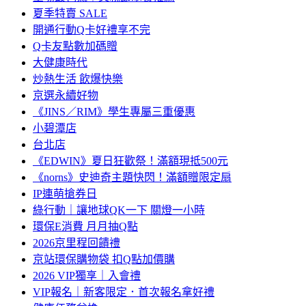
夏季特賣 SALE
開通行動Q卡好禮享不完
Q卡友點數加碼贈
大健康時代
炒熱生活 飲爆快樂
京選永續好物
《JINS／RIM》學生專屬三重優惠
小碧潭店
台北店
《EDWIN》夏日狂歡祭！滿額現抵500元
《norns》史迪奇主題快閃！滿額贈限定扇
IP連萌搶券日
綠行動｜讓地球QK一下 關燈一小時
環保E消費 月月抽Q點
2026京里程回饋禮
京站環保購物袋 扣Q點加價購
2026 VIP獨享｜入會禮
VIP報名｜新客限定．首次報名拿好禮