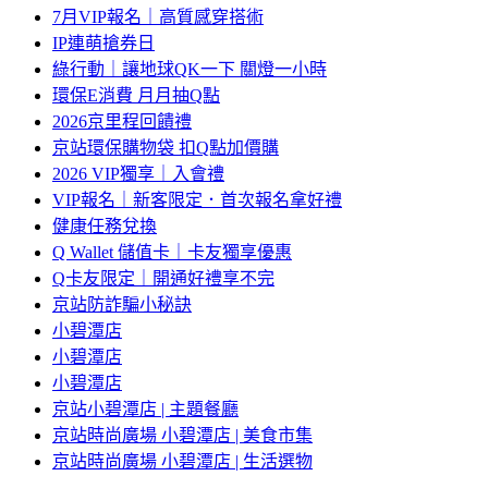
7月VIP報名｜高質感穿搭術
IP連萌搶券日
綠行動｜讓地球QK一下 關燈一小時
環保E消費 月月抽Q點
2026京里程回饋禮
京站環保購物袋 扣Q點加價購
2026 VIP獨享｜入會禮
VIP報名｜新客限定．首次報名拿好禮
健康任務兌換
Q Wallet 儲值卡｜卡友獨享優惠
Q卡友限定｜開通好禮享不完
京站防詐騙小秘訣
小碧潭店
小碧潭店
小碧潭店
京站小碧潭店 | 主題餐廳
京站時尚廣場 小碧潭店 | 美食市集
京站時尚廣場 小碧潭店 | 生活選物