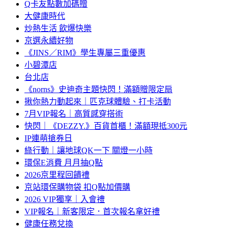
Q卡友點數加碼贈
大健康時代
炒熱生活 飲爆快樂
京選永續好物
《JINS／RIM》學生專屬三重優惠
小碧潭店
台北店
《norns》史迪奇主題快閃！滿額贈限定扇
揪你熱力動起來｜匹克球體驗、打卡活動
7月VIP報名｜高質感穿搭術
快閃｜《DEZZY.》百貨首櫃！滿額現抵300元
IP連萌搶券日
綠行動｜讓地球QK一下 關燈一小時
環保E消費 月月抽Q點
2026京里程回饋禮
京站環保購物袋 扣Q點加價購
2026 VIP獨享｜入會禮
VIP報名｜新客限定．首次報名拿好禮
健康任務兌換