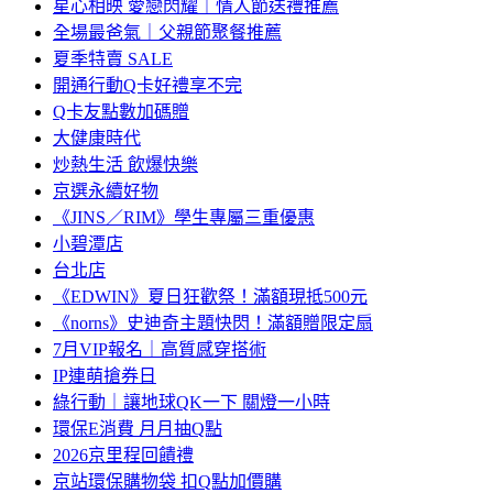
星心相映 愛戀閃耀｜情人節送禮推薦
全場最爸氣｜父親節聚餐推薦
夏季特賣 SALE
開通行動Q卡好禮享不完
Q卡友點數加碼贈
大健康時代
炒熱生活 飲爆快樂
京選永續好物
《JINS／RIM》學生專屬三重優惠
小碧潭店
台北店
《EDWIN》夏日狂歡祭！滿額現抵500元
《norns》史迪奇主題快閃！滿額贈限定扇
7月VIP報名｜高質感穿搭術
IP連萌搶券日
綠行動｜讓地球QK一下 關燈一小時
環保E消費 月月抽Q點
2026京里程回饋禮
京站環保購物袋 扣Q點加價購