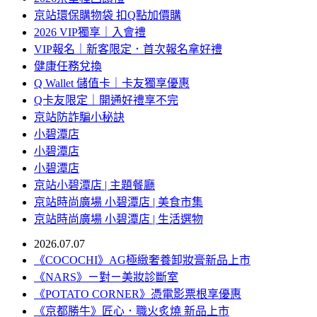
京站環保購物袋 扣Q點加價購
2026 VIP獨享｜入會禮
VIP報名｜新客限定．首次報名拿好禮
健康任務兌換
Q Wallet 儲值卡｜卡友獨享優惠
Q卡友限定｜開通好禮享不完
京站防詐騙小秘訣
小碧潭店
小碧潭店
小碧潭店
京站小碧潭店 | 主題餐廳
京站時尚廣場 小碧潭店 | 美食市集
京站時尚廣場 小碧潭店 | 生活選物
2026.07.07
《COCOCHI》AG極緻奢養卸妝膏新品上市
《NARS》ㄧ對ㄧ美妝診斷室
《POTATO CORNER》憑電影票根享優惠
《京都勝牛》匠心．職火炙燒 新品上市