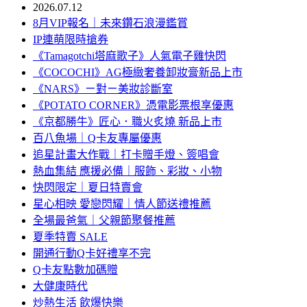
2026.07.12
8月VIP報名｜未來鑽石浪漫鑑賞
IP連萌限時搶券
《Tamagotchi塔麻歌子》人氣電子雞快閃
《COCOCHI》AG極緻奢養卸妝膏新品上市
《NARS》ㄧ對ㄧ美妝診斷室
《POTATO CORNER》憑電影票根享優惠
《京都勝牛》匠心．職火炙燒 新品上市
百八魚場｜Q卡友專屬優惠
追星計畫大作戰｜打卡贈手燈、簽唱會
熱血集結 應援必備｜服飾、彩妝、小物
快閃限定｜夏日特賣會
星心相映 愛戀閃耀｜情人節送禮推薦
全場最爸氣｜父親節聚餐推薦
夏季特賣 SALE
開通行動Q卡好禮享不完
Q卡友點數加碼贈
大健康時代
炒熱生活 飲爆快樂