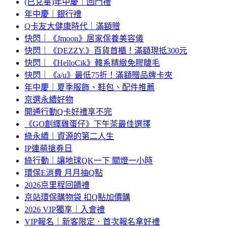
(已兌畢)年中慶｜回門禮
年中慶｜銀行禮
Q卡友大健康時代｜滿額贈
快閃｜《Jmoon》居家保養美容儀
快閃｜《DEZZY.》百貨首櫃！滿額現抵300元
快閃｜《HelloCik》韓系精緻免膠睫毛
快閃｜《a/u》最低75折！滿額贈品牌卡夾
年中慶｜夏季服飾、鞋包、配件推薦
京選永續好物
開通行動Q卡好禮享不完
《GO創繹雞蛋仔》下午茶最佳選擇
綠永續｜資源的第二人生
IP連萌搶券日
綠行動｜讓地球QK一下 關燈一小時
環保E消費 月月抽Q點
2026京里程回饋禮
京站環保購物袋 扣Q點加價購
2026 VIP獨享｜入會禮
VIP報名｜新客限定．首次報名拿好禮