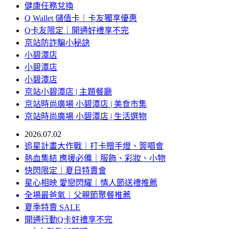
健康任務兌換
Q Wallet 儲值卡｜卡友獨享優惠
Q卡友限定｜開通好禮享不完
京站防詐騙小秘訣
小碧潭店
小碧潭店
小碧潭店
京站小碧潭店 | 主題餐廳
京站時尚廣場 小碧潭店 | 美食市集
京站時尚廣場 小碧潭店 | 生活選物
2026.07.02
追星計畫大作戰｜打卡贈手燈、簽唱會
熱血集結 應援必備｜服飾、彩妝、小物
快閃限定｜夏日特賣會
星心相映 愛戀閃耀｜情人節送禮推薦
全場最爸氣｜父親節聚餐推薦
夏季特賣 SALE
開通行動Q卡好禮享不完