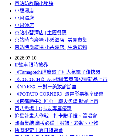
京站防詐騙小秘訣
小碧潭店
小碧潭店
小碧潭店
京站小碧潭店 | 主題餐廳
京站時尚廣場 小碧潭店 | 美食市集
京站時尚廣場 小碧潭店 | 生活選物
2026.07.10
IP連萌限時搶券
《Tamagotchi塔麻歌子》人氣電子雞快閃
《COCOCHI》AG極緻奢養卸妝膏新品上市
《NARS》ㄧ對ㄧ美妝診斷室
《POTATO CORNER》憑電影票根享優惠
《京都勝牛》匠心．職火炙燒 新品上市
百八魚場｜Q卡友專屬優惠
追星計畫大作戰｜打卡贈手燈、簽唱會
熱血集結 應援必備｜服飾、彩妝、小物
快閃限定｜夏日特賣會