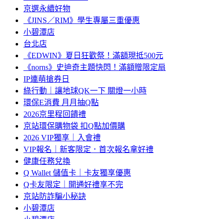
京選永續好物
《JINS／RIM》學生專屬三重優惠
小碧潭店
台北店
《EDWIN》夏日狂歡祭！滿額現抵500元
《norns》史迪奇主題快閃！滿額贈限定扇
IP連萌搶券日
綠行動｜讓地球QK一下 關燈一小時
環保E消費 月月抽Q點
2026京里程回饋禮
京站環保購物袋 扣Q點加價購
2026 VIP獨享｜入會禮
VIP報名｜新客限定．首次報名拿好禮
健康任務兌換
Q Wallet 儲值卡｜卡友獨享優惠
Q卡友限定｜開通好禮享不完
京站防詐騙小秘訣
小碧潭店