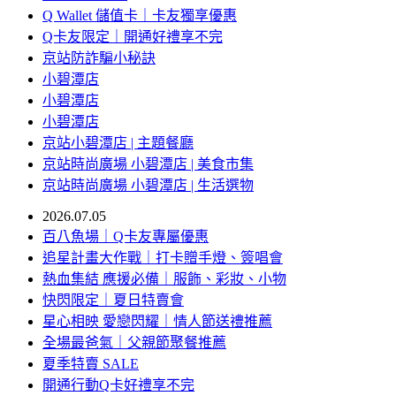
Q Wallet 儲值卡｜卡友獨享優惠
Q卡友限定｜開通好禮享不完
京站防詐騙小秘訣
小碧潭店
小碧潭店
小碧潭店
京站小碧潭店 | 主題餐廳
京站時尚廣場 小碧潭店 | 美食市集
京站時尚廣場 小碧潭店 | 生活選物
2026.07.05
百八魚場｜Q卡友專屬優惠
追星計畫大作戰｜打卡贈手燈、簽唱會
熱血集結 應援必備｜服飾、彩妝、小物
快閃限定｜夏日特賣會
星心相映 愛戀閃耀｜情人節送禮推薦
全場最爸氣｜父親節聚餐推薦
夏季特賣 SALE
開通行動Q卡好禮享不完