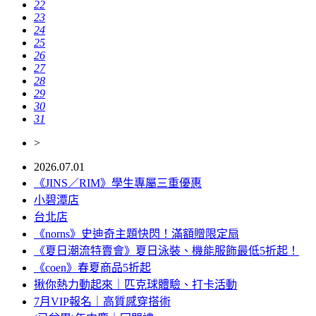
22
23
24
25
26
27
28
29
30
31
>
2026.07.01
《JINS／RIM》學生專屬三重優惠
小碧潭店
台北店
《norns》史迪奇主題快閃！滿額贈限定扇
《夏日潮流特賣會》夏日泳裝、機能服飾最低5折起！
《coen》春夏商品5折起
揪你熱力動起來｜匹克球體驗、打卡活動
7月VIP報名｜高質感穿搭術