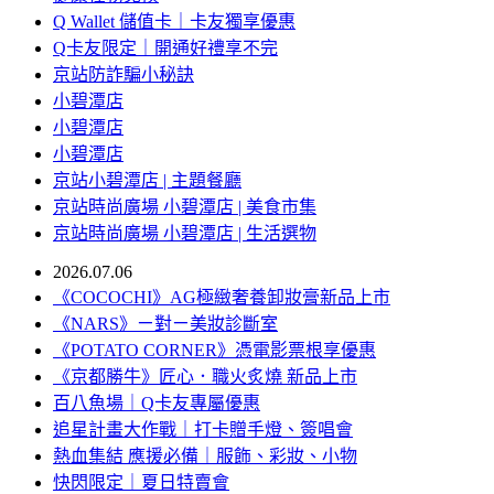
Q Wallet 儲值卡｜卡友獨享優惠
Q卡友限定｜開通好禮享不完
京站防詐騙小秘訣
小碧潭店
小碧潭店
小碧潭店
京站小碧潭店 | 主題餐廳
京站時尚廣場 小碧潭店 | 美食市集
京站時尚廣場 小碧潭店 | 生活選物
2026.07.06
《COCOCHI》AG極緻奢養卸妝膏新品上市
《NARS》ㄧ對ㄧ美妝診斷室
《POTATO CORNER》憑電影票根享優惠
《京都勝牛》匠心．職火炙燒 新品上市
百八魚場｜Q卡友專屬優惠
追星計畫大作戰｜打卡贈手燈、簽唱會
熱血集結 應援必備｜服飾、彩妝、小物
快閃限定｜夏日特賣會