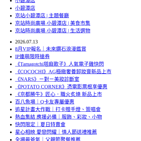
小碧潭店
小碧潭店
京站小碧潭店 | 主題餐廳
京站時尚廣場 小碧潭店 | 美食市集
京站時尚廣場 小碧潭店 | 生活選物
2026.07.13
8月VIP報名｜未來鑽石浪漫鑑賞
IP連萌限時搶券
《Tamagotchi塔麻歌子》人氣電子雞快閃
《COCOCHI》AG極緻奢養卸妝膏新品上市
《NARS》ㄧ對ㄧ美妝診斷室
《POTATO CORNER》憑電影票根享優惠
《京都勝牛》匠心．職火炙燒 新品上市
百八魚場｜Q卡友專屬優惠
追星計畫大作戰｜打卡贈手燈、簽唱會
熱血集結 應援必備｜服飾、彩妝、小物
快閃限定｜夏日特賣會
星心相映 愛戀閃耀｜情人節送禮推薦
全場最爸氣｜父親節聚餐推薦