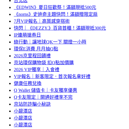
台北店
《EDWIN》夏日狂歡祭！滿額現抵500元
《norns》史迪奇主題快閃！滿額贈限定扇
7月VIP報名｜高質感穿搭術
快閃｜《DEZZY.》百貨首櫃！滿額現抵300元
IP連萌搶券日
綠行動｜讓地球QK一下 關燈一小時
環保E消費 月月抽Q點
2026京里程回饋禮
京站環保購物袋 扣Q點加價購
2026 VIP獨享｜入會禮
VIP報名｜新客限定．首次報名拿好禮
健康任務兌換
Q Wallet 儲值卡｜卡友獨享優惠
Q卡友限定｜開通好禮享不完
京站防詐騙小秘訣
小碧潭店
小碧潭店
小碧潭店