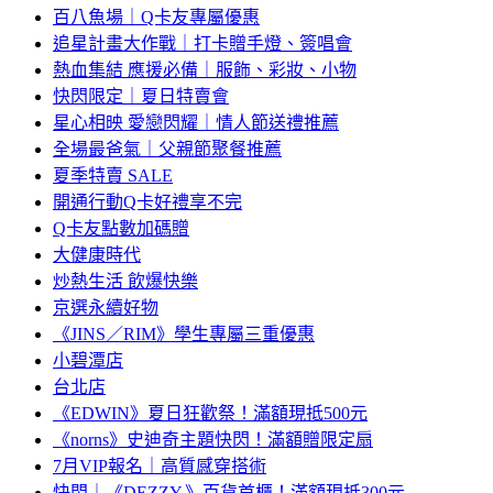
百八魚場｜Q卡友專屬優惠
追星計畫大作戰｜打卡贈手燈、簽唱會
熱血集結 應援必備｜服飾、彩妝、小物
快閃限定｜夏日特賣會
星心相映 愛戀閃耀｜情人節送禮推薦
全場最爸氣｜父親節聚餐推薦
夏季特賣 SALE
開通行動Q卡好禮享不完
Q卡友點數加碼贈
大健康時代
炒熱生活 飲爆快樂
京選永續好物
《JINS／RIM》學生專屬三重優惠
小碧潭店
台北店
《EDWIN》夏日狂歡祭！滿額現抵500元
《norns》史迪奇主題快閃！滿額贈限定扇
7月VIP報名｜高質感穿搭術
快閃｜《DEZZY.》百貨首櫃！滿額現抵300元