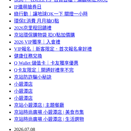
IP連萌搶券日
綠行動｜讓地球QK一下 關燈一小時
環保E消費 月月抽Q點
2026京里程回饋禮
京站環保購物袋 扣Q點加價購
2026 VIP獨享｜入會禮
VIP報名｜新客限定．首次報名拿好禮
健康任務兌換
Q Wallet 儲值卡｜卡友獨享優惠
Q卡友限定｜開通好禮享不完
京站防詐騙小秘訣
小碧潭店
小碧潭店
小碧潭店
京站小碧潭店 | 主題餐廳
京站時尚廣場 小碧潭店 | 美食市集
京站時尚廣場 小碧潭店 | 生活選物
2026.07.08