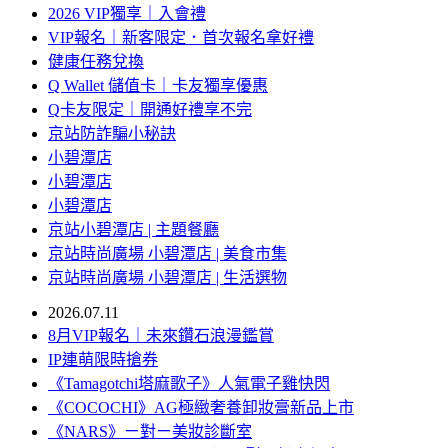
2026 VIP獨享｜入會禮
VIP報名｜新客限定．首次報名拿好禮
健康任務兌換
Q Wallet 儲值卡｜卡友獨享優惠
Q卡友限定｜開通好禮享不完
京站防詐騙小秘訣
小碧潭店
小碧潭店
小碧潭店
京站小碧潭店 | 主題餐廳
京站時尚廣場 小碧潭店 | 美食市集
京站時尚廣場 小碧潭店 | 生活選物
2026.07.11
8月VIP報名｜未來鑽石浪漫鑑賞
IP連萌限時搶券
《Tamagotchi塔麻歌子》人氣電子雞快閃
《COCOCHI》AG極緻奢養卸妝膏新品上市
《NARS》ㄧ對ㄧ美妝診斷室