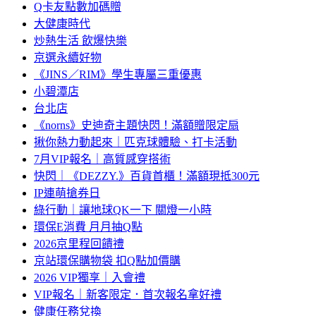
Q卡友點數加碼贈
大健康時代
炒熱生活 飲爆快樂
京選永續好物
《JINS／RIM》學生專屬三重優惠
小碧潭店
台北店
《norns》史迪奇主題快閃！滿額贈限定扇
揪你熱力動起來｜匹克球體驗、打卡活動
7月VIP報名｜高質感穿搭術
快閃｜《DEZZY.》百貨首櫃！滿額現抵300元
IP連萌搶券日
綠行動｜讓地球QK一下 關燈一小時
環保E消費 月月抽Q點
2026京里程回饋禮
京站環保購物袋 扣Q點加價購
2026 VIP獨享｜入會禮
VIP報名｜新客限定．首次報名拿好禮
健康任務兌換