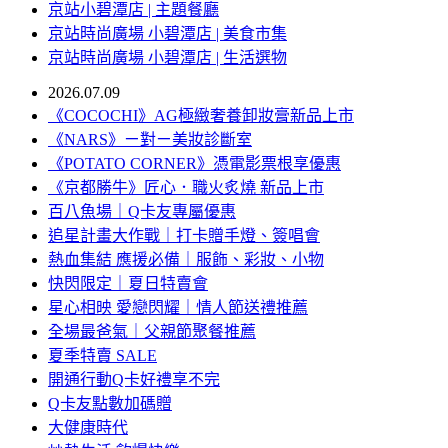
京站小碧潭店 | 主題餐廳
京站時尚廣場 小碧潭店 | 美食市集
京站時尚廣場 小碧潭店 | 生活選物
2026.07.09
《COCOCHI》AG極緻奢養卸妝膏新品上市
《NARS》ㄧ對ㄧ美妝診斷室
《POTATO CORNER》憑電影票根享優惠
《京都勝牛》匠心．職火炙燒 新品上市
百八魚場｜Q卡友專屬優惠
追星計畫大作戰｜打卡贈手燈、簽唱會
熱血集結 應援必備｜服飾、彩妝、小物
快閃限定｜夏日特賣會
星心相映 愛戀閃耀｜情人節送禮推薦
全場最爸氣｜父親節聚餐推薦
夏季特賣 SALE
開通行動Q卡好禮享不完
Q卡友點數加碼贈
大健康時代