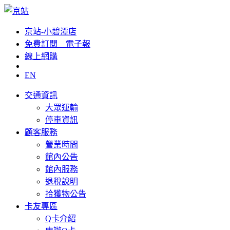
京站-小碧潭店
免費訂閱__電子報
線上網購
EN
交通資訊
大眾運輸
停車資訊
顧客服務
營業時間
館內公告
館內服務
退稅說明
拾獲物公告
卡友專區
Q卡介紹