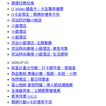
健康任務兌換
Q Wallet 儲值卡｜卡友獨享優惠
Q卡友限定｜開通好禮享不完
京站防詐騙小秘訣
小碧潭店
小碧潭店
小碧潭店
京站小碧潭店 | 主題餐廳
京站時尚廣場 小碧潭店 | 美食市集
京站時尚廣場 小碧潭店 | 生活選物
2026.07.03
追星計畫大作戰｜打卡贈手燈、簽唱會
熱血集結 應援必備｜服飾、彩妝、小物
快閃限定｜夏日特賣會
星心相映 愛戀閃耀｜情人節送禮推薦
全場最爸氣｜父親節聚餐推薦
夏季特賣 SALE
開通行動Q卡好禮享不完