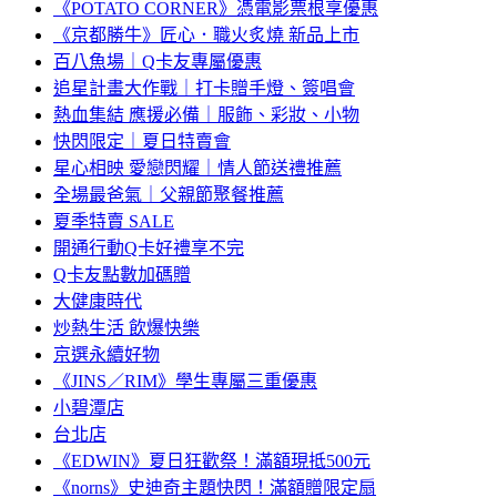
《POTATO CORNER》憑電影票根享優惠
《京都勝牛》匠心．職火炙燒 新品上市
百八魚場｜Q卡友專屬優惠
追星計畫大作戰｜打卡贈手燈、簽唱會
熱血集結 應援必備｜服飾、彩妝、小物
快閃限定｜夏日特賣會
星心相映 愛戀閃耀｜情人節送禮推薦
全場最爸氣｜父親節聚餐推薦
夏季特賣 SALE
開通行動Q卡好禮享不完
Q卡友點數加碼贈
大健康時代
炒熱生活 飲爆快樂
京選永續好物
《JINS／RIM》學生專屬三重優惠
小碧潭店
台北店
《EDWIN》夏日狂歡祭！滿額現抵500元
《norns》史迪奇主題快閃！滿額贈限定扇