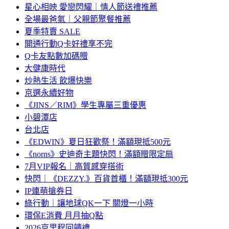
星心相映 愛戀閃耀｜情人節送禮推薦
全場最爸氣｜父親節聚餐推薦
夏季特賣 SALE
開通行動Q卡好禮享不完
Q卡友點數加碼贈
大健康時代
炒熱生活 飲爆快樂
京選永續好物
《JINS／RIM》學生專屬三重優惠
小碧潭店
台北店
《EDWIN》夏日狂歡祭！滿額現抵500元
《norns》史迪奇主題快閃！滿額贈限定扇
7月VIP報名｜高質感穿搭術
快閃｜《DEZZY.》百貨首櫃！滿額現抵300元
IP連萌搶券日
綠行動｜讓地球QK一下 關燈一小時
環保E消費 月月抽Q點
2026京里程回饋禮