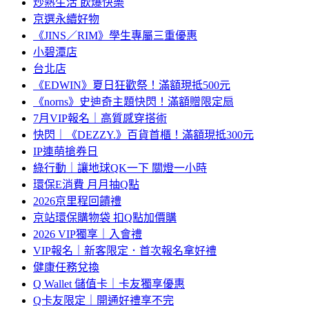
炒熱生活 飲爆快樂
京選永續好物
《JINS／RIM》學生專屬三重優惠
小碧潭店
台北店
《EDWIN》夏日狂歡祭！滿額現抵500元
《norns》史迪奇主題快閃！滿額贈限定扇
7月VIP報名｜高質感穿搭術
快閃｜《DEZZY.》百貨首櫃！滿額現抵300元
IP連萌搶券日
綠行動｜讓地球QK一下 關燈一小時
環保E消費 月月抽Q點
2026京里程回饋禮
京站環保購物袋 扣Q點加價購
2026 VIP獨享｜入會禮
VIP報名｜新客限定．首次報名拿好禮
健康任務兌換
Q Wallet 儲值卡｜卡友獨享優惠
Q卡友限定｜開通好禮享不完