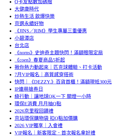
Q卡友點數加碼贈
大健康時代
炒熱生活 飲爆快樂
京選永續好物
《JINS／RIM》學生專屬三重優惠
小碧潭店
台北店
《norns》史迪奇主題快閃！滿額贈限定扇
《coen》春夏商品5折起
揪你熱力動起來｜匹克球體驗、打卡活動
7月VIP報名｜高質感穿搭術
快閃｜《DEZZY.》百貨首櫃！滿額現抵300元
IP連萌搶券日
綠行動｜讓地球QK一下 關燈一小時
環保E消費 月月抽Q點
2026京里程回饋禮
京站環保購物袋 扣Q點加價購
2026 VIP獨享｜入會禮
VIP報名｜新客限定．首次報名拿好禮