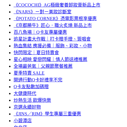
《COCOCHI》AG極緻奢養卸妝膏新品上市
《NARS》ㄧ對ㄧ美妝診斷室
《POTATO CORNER》憑電影票根享優惠
《京都勝牛》匠心．職火炙燒 新品上市
百八魚場｜Q卡友專屬優惠
追星計畫大作戰｜打卡贈手燈、簽唱會
熱血集結 應援必備｜服飾、彩妝、小物
快閃限定｜夏日特賣會
星心相映 愛戀閃耀｜情人節送禮推薦
全場最爸氣｜父親節聚餐推薦
夏季特賣 SALE
開通行動Q卡好禮享不完
Q卡友點數加碼贈
大健康時代
炒熱生活 飲爆快樂
京選永續好物
《JINS／RIM》學生專屬三重優惠
小碧潭店