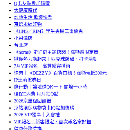
Q卡友點數加碼贈
大健康時代
炒熱生活 飲爆快樂
京選永續好物
《JINS／RIM》學生專屬三重優惠
小碧潭店
台北店
《norns》史迪奇主題快閃！滿額贈限定扇
揪你熱力動起來｜匹克球體驗、打卡活動
7月VIP報名｜高質感穿搭術
快閃｜《DEZZY.》百貨首櫃！滿額現抵300元
IP連萌搶券日
綠行動｜讓地球QK一下 關燈一小時
環保E消費 月月抽Q點
2026京里程回饋禮
京站環保購物袋 扣Q點加價購
2026 VIP獨享｜入會禮
VIP報名｜新客限定．首次報名拿好禮
健康任務兌換