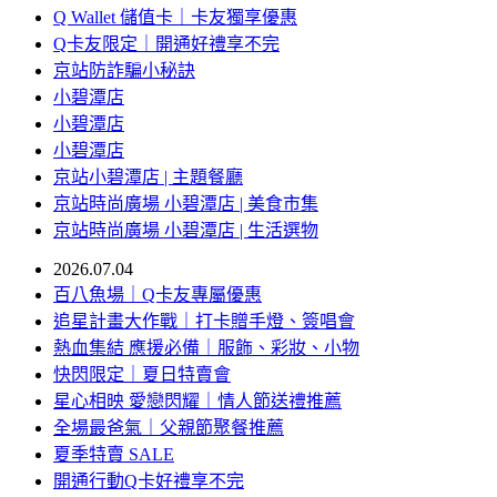
Q Wallet 儲值卡｜卡友獨享優惠
Q卡友限定｜開通好禮享不完
京站防詐騙小秘訣
小碧潭店
小碧潭店
小碧潭店
京站小碧潭店 | 主題餐廳
京站時尚廣場 小碧潭店 | 美食市集
京站時尚廣場 小碧潭店 | 生活選物
2026.07.04
百八魚場｜Q卡友專屬優惠
追星計畫大作戰｜打卡贈手燈、簽唱會
熱血集結 應援必備｜服飾、彩妝、小物
快閃限定｜夏日特賣會
星心相映 愛戀閃耀｜情人節送禮推薦
全場最爸氣｜父親節聚餐推薦
夏季特賣 SALE
開通行動Q卡好禮享不完