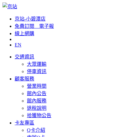
京站-小碧潭店
免費訂閱__電子報
線上網購
EN
交通資訊
大眾運輸
停車資訊
顧客服務
營業時間
館內公告
館內服務
退稅說明
拾獲物公告
卡友專區
Q卡介紹