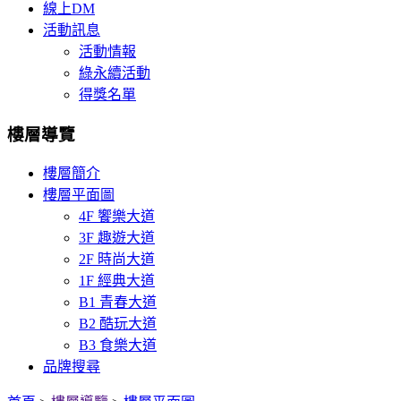
線上DM
活動訊息
活動情報
綠永續活動
得獎名單
樓層導覽
樓層簡介
樓層平面圖
4F 饗樂大道
3F 趣遊大道
2F 時尚大道
1F 經典大道
B1 青春大道
B2 酷玩大道
B3 食樂大道
品牌搜尋