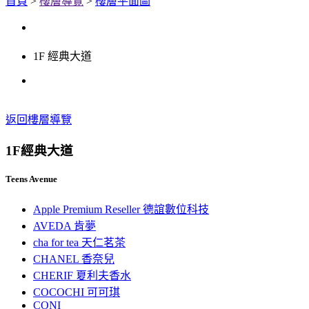
首頁
>
樓層導覽
>
樓層平面圖
1F 經典大道
返回樓層導覽
1F
經典大道
Teens Avenue
Apple Premium Reseller 德誼數位科技
AVEDA 肯夢
cha for tea 天仁茗茶
CHANEL 香奈兒
CHERIF 夏利夫香水
COCOCHI 可可琪
CONI