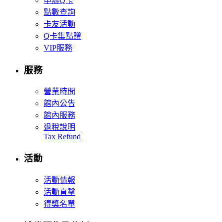
申辦Q卡
點數查詢
卡友活動
Q卡集點贈
VIP服務
服務
營業時間
館內公告
館內服務
退稅說明
Tax Refund
活動
活動情報
活動直擊
得獎名單