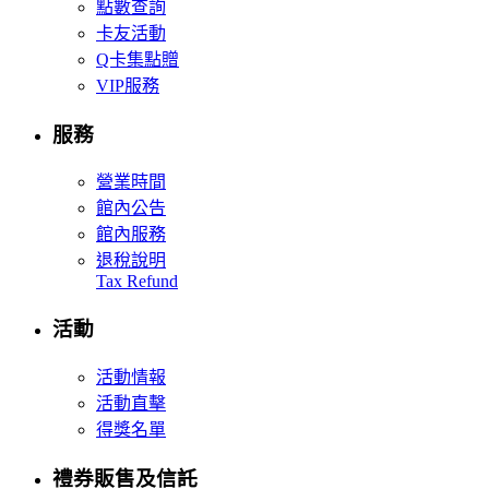
點數查詢
卡友活動
Q卡集點贈
VIP服務
服務
營業時間
館內公告
館內服務
退稅說明
Tax Refund
活動
活動情報
活動直擊
得獎名單
禮券販售及信託