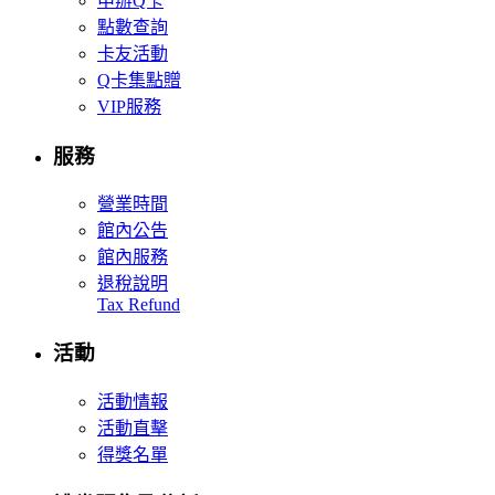
申辦Q卡
點數查詢
卡友活動
Q卡集點贈
VIP服務
服務
營業時間
館內公告
館內服務
退稅說明
Tax Refund
活動
活動情報
活動直擊
得獎名單