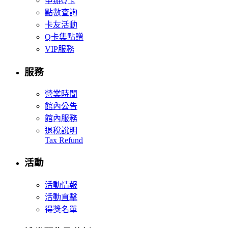
申辦Q卡
點數查詢
卡友活動
Q卡集點贈
VIP服務
服務
營業時間
館內公告
館內服務
退稅說明
Tax Refund
活動
活動情報
活動直擊
得獎名單