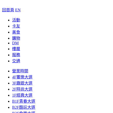
回首頁
EN
活動
卡友
美食
購物
DM
樓層
服務
交通
營業時間
4F饗樂大道
3F趣遊大道
2F時尚大道
1F經典大道
B1F青春大道
B2F酷玩大道