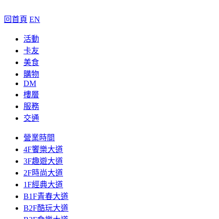
回首頁
EN
活動
卡友
美食
購物
DM
樓層
服務
交通
營業時間
4F饗樂大道
3F趣遊大道
2F時尚大道
1F經典大道
B1F青春大道
B2F酷玩大道