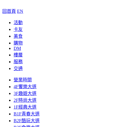
回首頁
EN
活動
卡友
美食
購物
DM
樓層
服務
交通
營業時間
4F饗樂大道
3F趣遊大道
2F時尚大道
1F經典大道
B1F青春大道
B2F酷玩大道