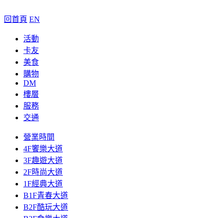
回首頁
EN
活動
卡友
美食
購物
DM
樓層
服務
交通
營業時間
4F饗樂大道
3F趣遊大道
2F時尚大道
1F經典大道
B1F青春大道
B2F酷玩大道