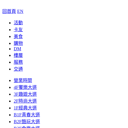
回首頁
EN
活動
卡友
美食
購物
DM
樓層
服務
交通
營業時間
4F饗樂大道
3F趣遊大道
2F時尚大道
1F經典大道
B1F青春大道
B2F酷玩大道