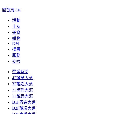
回首頁
EN
活動
卡友
美食
購物
DM
樓層
服務
交通
營業時間
4F饗樂大道
3F趣遊大道
2F時尚大道
1F經典大道
B1F青春大道
B2F酷玩大道