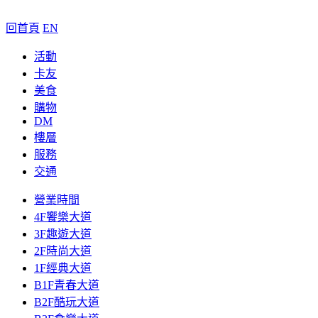
回首頁
EN
活動
卡友
美食
購物
DM
樓層
服務
交通
營業時間
4F饗樂大道
3F趣遊大道
2F時尚大道
1F經典大道
B1F青春大道
B2F酷玩大道