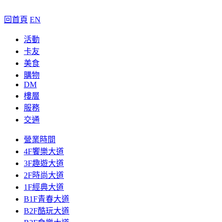
回首頁
EN
活動
卡友
美食
購物
DM
樓層
服務
交通
營業時間
4F饗樂大道
3F趣遊大道
2F時尚大道
1F經典大道
B1F青春大道
B2F酷玩大道