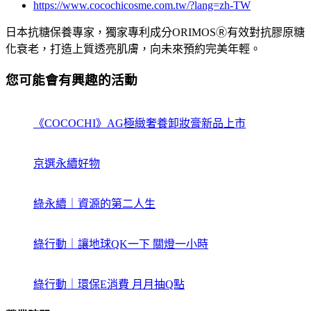
https://www.cocochicosme.com.tw/?lang=zh-TW
日本抗糖保養專家，獨家專利成分ORIMOSⓇ有效對抗膠原糖
化衰老，打造上質透亮肌膚，向未來預約完美年輕。
您可能會有興趣的活動
《COCOCHI》AG極緻奢養卸妝膏新品上市
京選永續好物
綠永續｜資源的第二人生
綠行動｜讓地球QK一下 關燈一小時
綠行動｜環保E消費 月月抽Q點