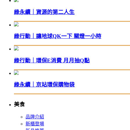
綠永續｜資源的第二人生
綠行動｜讓地球QK一下 關燈一小時
綠行動｜環保E消費 月月抽Q點
綠永續｜京站環保購物袋
美食
品牌介紹
新櫃登場