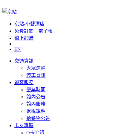
京站-小碧潭店
免費訂閱__電子報
線上網購
EN
交通資訊
大眾運輸
停車資訊
顧客服務
營業時間
館內公告
館內服務
退稅說明
拾獲物公告
卡友專區
Q卡介紹