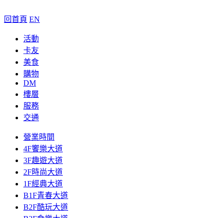
回首頁
EN
活動
卡友
美食
購物
DM
樓層
服務
交通
營業時間
4F饗樂大道
3F趣遊大道
2F時尚大道
1F經典大道
B1F青春大道
B2F酷玩大道