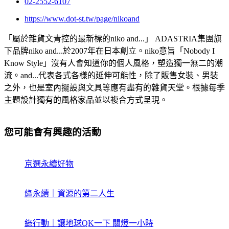
02-2552-6107
https://www.dot-st.tw/page/nikoand
「屬於雜貨文青控的最新標的niko and...」 ADASTRIA集團旗
下品牌niko and...於2007年在日本創立。niko意旨「Nobody I
Know Style」沒有人會知道你的個人風格，塑造獨一無二的潮
流。and...代表各式各樣的延伸可能性，除了販售女裝、男裝
之外，也是室內擺設與文具等應有盡有的雜貨天堂。根據每季
主題設計獨有的風格家品並以複合方式呈現。
您可能會有興趣的活動
京選永續好物
綠永續｜資源的第二人生
綠行動｜讓地球QK一下 關燈一小時