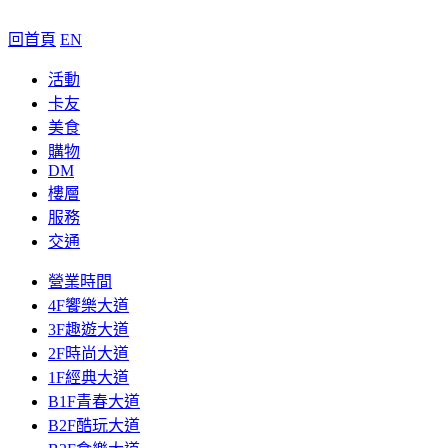
回首頁
EN
活動
卡友
美食
購物
DM
樓層
服務
交通
營業時間
4F饗樂大道
3F趣遊大道
2F時尚大道
1F經典大道
B1F青春大道
B2F酷玩大道