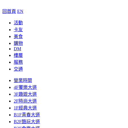
回首頁
EN
活動
卡友
美食
購物
DM
樓層
服務
交通
營業時間
4F饗樂大道
3F趣遊大道
2F時尚大道
1F經典大道
B1F青春大道
B2F酷玩大道