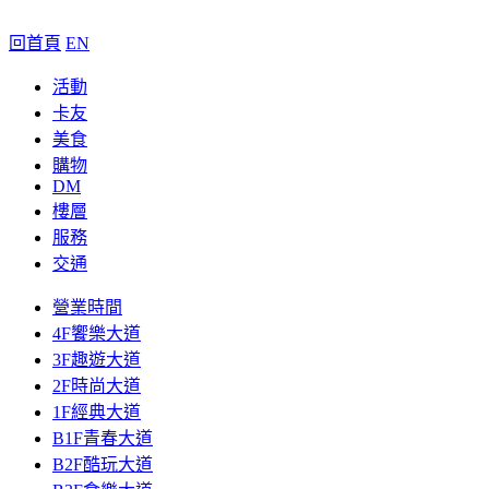
回首頁
EN
活動
卡友
美食
購物
DM
樓層
服務
交通
營業時間
4F饗樂大道
3F趣遊大道
2F時尚大道
1F經典大道
B1F青春大道
B2F酷玩大道