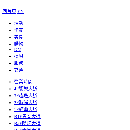
回首頁
EN
活動
卡友
美食
購物
DM
樓層
服務
交通
營業時間
4F饗樂大道
3F趣遊大道
2F時尚大道
1F經典大道
B1F青春大道
B2F酷玩大道