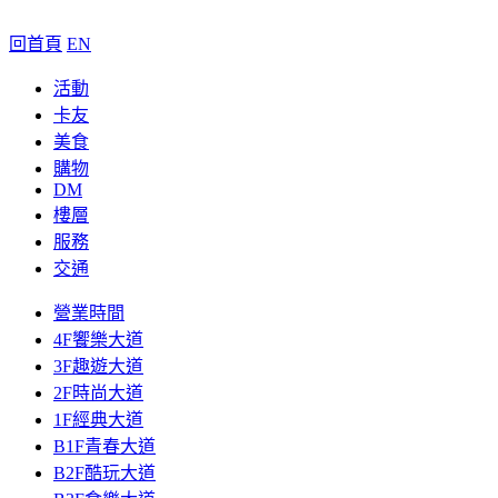
回首頁
EN
活動
卡友
美食
購物
DM
樓層
服務
交通
營業時間
4F饗樂大道
3F趣遊大道
2F時尚大道
1F經典大道
B1F青春大道
B2F酷玩大道