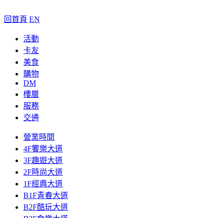
回首頁
EN
活動
卡友
美食
購物
DM
樓層
服務
交通
營業時間
4F饗樂大道
3F趣遊大道
2F時尚大道
1F經典大道
B1F青春大道
B2F酷玩大道