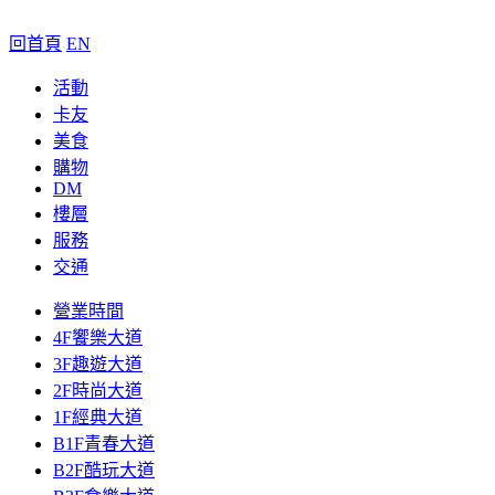
回首頁
EN
活動
卡友
美食
購物
DM
樓層
服務
交通
營業時間
4F饗樂大道
3F趣遊大道
2F時尚大道
1F經典大道
B1F青春大道
B2F酷玩大道